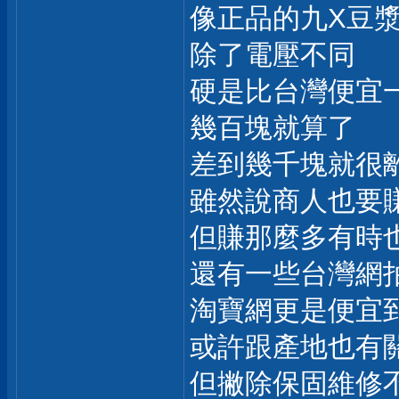
像正品的九X豆
除了電壓不同
硬是比台灣便宜
幾百塊就算了
差到幾千塊就很
雖然說商人也要
但賺那麼多有時
還有一些台灣網
淘寶網更是便宜
或許跟產地也有
但撇除保固維修