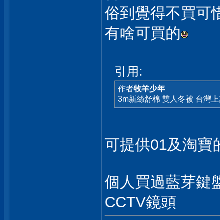
俗到覺得不買可
有啥可買的
引用:
作者
牧羊少年
3m新絲舒棉 雙人冬被 台灣上
可提供01及淘寶
個人買過藍芽鍵
CCTV鏡頭