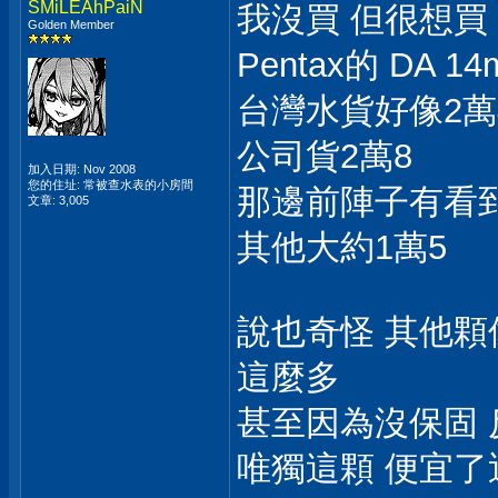
SMiLEAhPaiN
我沒買 但很想買
Golden Member
Pentax的 DA 1
台灣水貨好像2萬
公司貨2萬8
加入日期: Nov 2008
您的住址: 常被查水表的小房間
那邊前陣子有看到
文章: 3,005
其他大約1萬5
說也奇怪 其他顆像1
這麼多
甚至因為沒保固 
唯獨這顆 便宜了