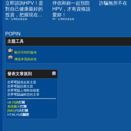
立即諮詢HPV！是
伴侶和妳一起預防
詐騙無所不在
對自己健康最好的
HPV，才有資格說
投資，把握現在不
愛妳！
PR・台灣癌症基金會
PR・台灣癌症基金會
嫌晚！
POPIN
主題工具
顯示可列印版本
傳送本頁給好友
發表文章規則
您
不可以
發起新主題
您
不可以
回應主題
您
不可以
上傳附加檔案
您
不可以
編輯您的文章
vB 代碼
打開
表情圖示
打開
[IMG]
代碼
打開
HTML代碼
關閉