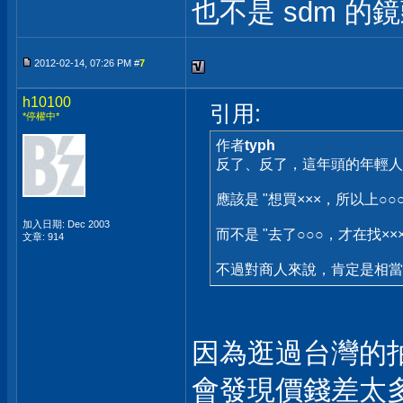
也不是 sdm 
2012-02-14, 07:26 PM #
7
h10100
引用:
*停權中*
作者
typh
反了、反了，這年頭的年輕
應該是 "想買×××，所以上○○
加入日期: Dec 2003
而不是 "去了○○○，才在找××
文章: 914
不過對商人來說，肯定是相
因為逛過台灣的
會發現價錢差太