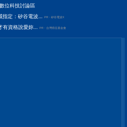
區
VD數位科技討論區
指定：矽谷電波...
PR・矽谷電波X
有資格說愛妳...
PR・台灣癌症基金會