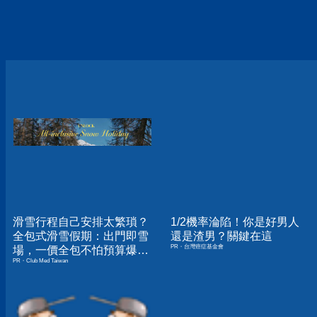
滑雪行程自己安排太繁瑣？
1/2機率淪陷！你是好男人
全包式滑雪假期：出門即雪
還是渣男？關鍵在這
PR・台灣癌症基金會
場，一價全包不怕預算爆
PR・Club Med Taiwan
表！