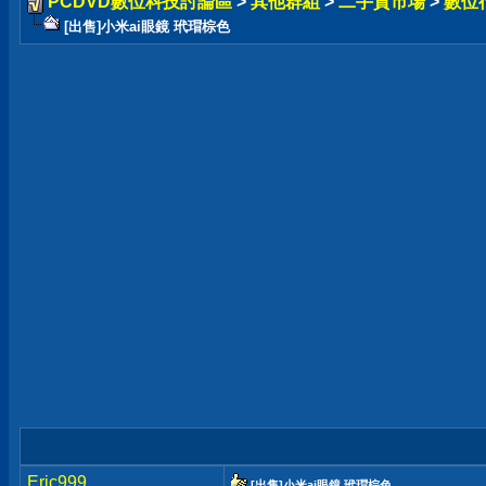
PCDVD數位科技討論區
>
其他群組
>
二手貨市場
>
數位
[出售]小米ai眼鏡 玳瑁棕色
Eric999
[出售]小米ai眼鏡 玳瑁棕色