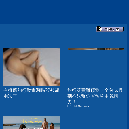
有推薦的行動電源嗎??被騙
旅行花費難預測？全包式假
兩次了
期不只幫你省預算更省精
力！
PR・Club Med Taiwan