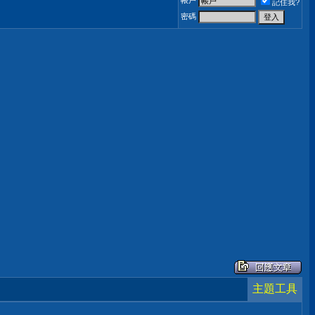
帳戶
記住我?
密碼
主題工具