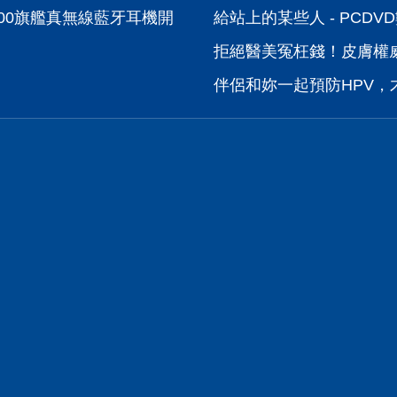
N 300旗艦真無線藍牙耳機開箱分享 - PCDVD數位科技討論
給站上的某些人 - PCD
拒絕醫美冤枉錢！皮膚權威
伴侶和妳一起預防HPV，才