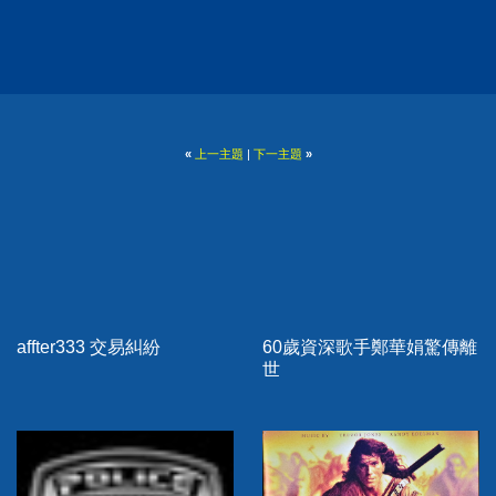
«
上一主題
|
下一主題
»
affter333 交易糾紛
60歲資深歌手鄭華娟驚傳離
世