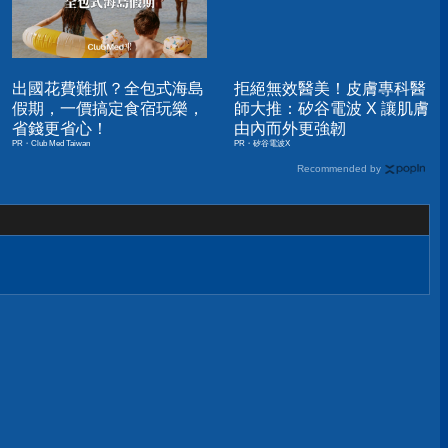
出國花費難抓？全包式海島
拒絕無效醫美！皮膚專科醫
假期，一價搞定食宿玩樂，
師大推：矽谷電波 X 讓肌膚
省錢更省心！
由內而外更強韌
PR・Club Med Taiwan
PR・矽谷電波X
Recommended by