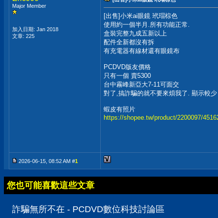
Major Member
[出售]小米ai眼鏡 玳瑁棕色
使用約一個半月.所有功能正常.
加入日期: Jan 2018
盒裝完整九成五新以上
文章: 225
配件全新都沒有拆
有充電器有線材還有眼鏡布
PCDVD版友價格
只有一個 賣5300
台中霧峰新亞大7-11可面交
對了,搞詐騙的就不要來煩我了. 顯示較少
蝦皮有照片
https://shopee.tw/product/2200097/451
2026-06-15, 08:52 AM #
1
您也可能喜歡這些文章
詐騙無所不在 - PCDVD數位科技討論區