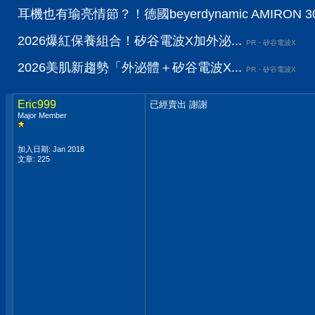
耳機也有瑜亮情節？！德國beyerdynamic AMIRO
2026爆紅保養組合！矽谷電波X加外泌...
PR・矽谷電波X
2026美肌新趨勢「外泌體＋矽谷電波X...
PR・矽谷電波X
Eric999
已經賣出 謝謝
Major Member
加入日期: Jan 2018
文章: 225