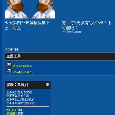
今天第四台來裝數位機上
驚！每2男就有1人中標？不
盒，可是......
可能吧？
PR・台灣癌症基金會
POPIN
主題工具
顯示可列印版本
傳送本頁給好友
發表文章規則
您
不可以
發起新主題
您
不可以
回應主題
您
不可以
上傳附加檔案
您
不可以
編輯您的文章
vB 代碼
打開
表情圖示
打開