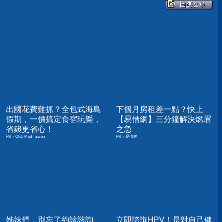
出國花費難抓？全包式海島
下個月房租差一點？快上
假期，一價搞定食宿玩樂，
【易借網】三分鐘解決燃眉
省錢更省心！
之急
PR・Club Med Taiwan
PR・易借網
姊妹們，別忘了約診諮詢
立即諮詢HPV！是對自己健