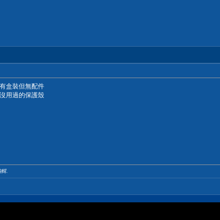
有盒裝但無配件
沒用過的保護殼
編輯.