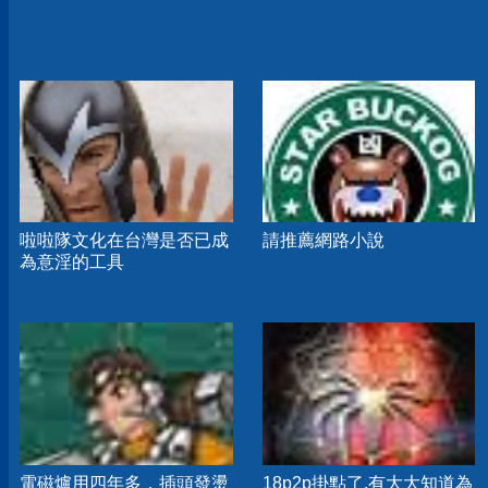
啦啦隊文化在台灣是否已成
請推薦網路小說
為意淫的工具
電磁爐用四年多，插頭發燙
18p2p掛點了,有大大知道為