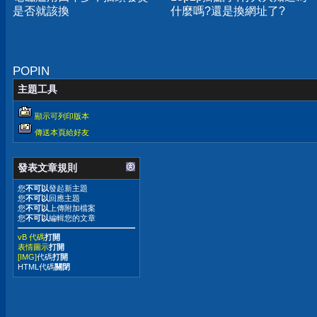
是否就該換
什麼嗎?還是換網址了?
POPIN
主題工具
顯示可列印版本
傳送本頁給好友
發表文章規則
您
不可以
發起新主題
您
不可以
回應主題
您
不可以
上傳附加檔案
您
不可以
編輯您的文章
vB 代碼
打開
表情圖示
打開
[IMG]
代碼
打開
HTML代碼
關閉