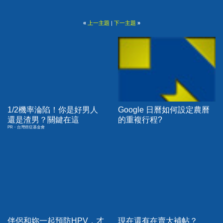
«
上一主題
|
下一主題
»
1/2機率淪陷！你是好男人
Google 日曆如何設定農曆
還是渣男？關鍵在這
的重複行程?
PR・台灣癌症基金會
伴侶和妳一起預防HPV，才
現在還有在賣大補帖？