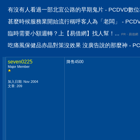
有沒有人看過一部北宜公路的早期鬼片 - PCDVD數
甚麼時候服務業開始流行稱呼客人為「老闆」 - PCD
臨時需要小額週轉？上【易借網】找人幫！...
PR・易借網
吃痛風保健品赤晶對策沒效果 沒廣告說的那麼神 - P
seven0225
降售4500
Major Member
加入日期: Nov 2004
文章: 209