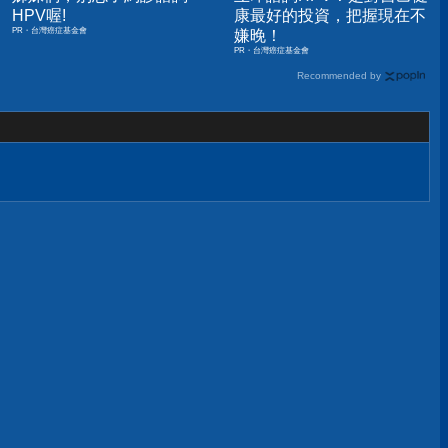
HPV喔!
康最好的投資，把握現在不
PR・台灣癌症基金會
嫌晚！
PR・台灣癌症基金會
Recommended by