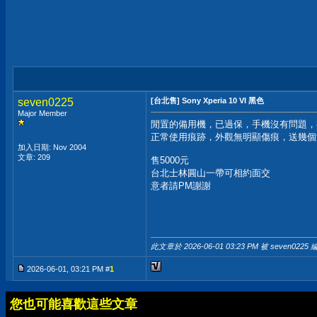
seven0225
[台北售] Sony Xperia 10 VI 黑色
Major Member
閒置的備用機，已過保，手機沒有問題，
正常使用痕跡，外觀無明顯傷痕，送幾個
加入日期: Nov 2004
文章: 209
售5000元
台北士林圓山一帶可相約面交
意者請PM謝謝
此文章於 2026-06-01
03:23 PM
被 seven0225 
2026-06-01, 03:21 PM #
1
您也可能喜歡這些文章