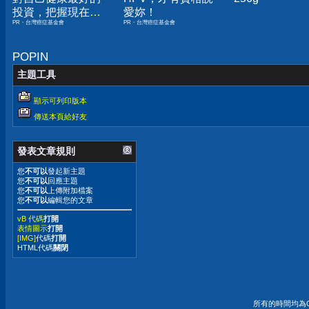
投資，把握現在不
愛妳！
PR・台灣癌症基金會
PR・台灣癌症基金會
嫌晚！
POPIN
主題工具
顯示可列印版本
傳送本頁給好友
發表文章規則
您
不可以
發起新主題
您
不可以
回應主題
您
不可以
上傳附加檔案
您
不可以
編輯您的文章
vB 代碼
打開
表情圖示
打開
[IMG]
代碼
打開
HTML代碼
關閉
所有的時間均為G