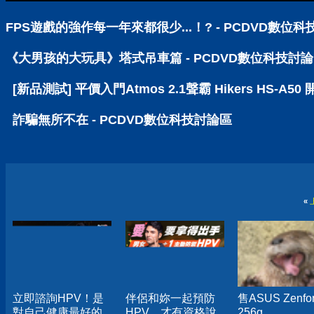
FPS遊戲的強作每一年來都很少...！? - PCDVD數位
《大男孩的大玩具》塔式吊車篇 - PCDVD數位科技討
[新品測試] 平價入門Atmos 2.1聲霸 Hikers HS-A
詐騙無所不在 - PCDVD數位科技討論區
«
立即諮詢HPV！是
伴侶和妳一起預防
售ASUS Zenfo
對自己健康最好的
HPV，才有資格說
256g