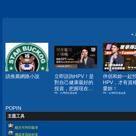
«
請推薦網路小說
立即諮詢HPV！是
伴侶和妳一起
對自己健康最好的
HPV，才有資
投資，把握現在不
愛妳！
PR・台灣癌症基金會
PR・台灣癌症基金會
嫌晚！
POPIN
主題工具
顯示可列印版本
傳送本頁給好友