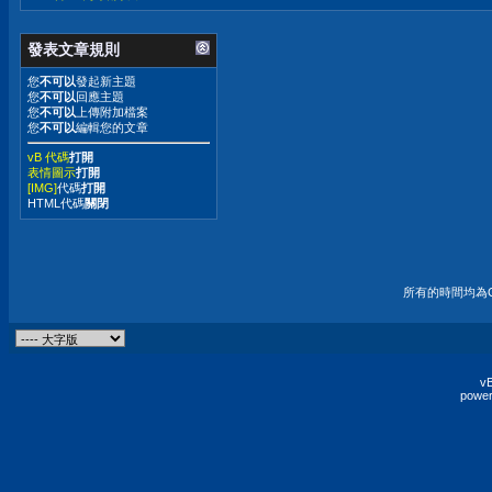
發表文章規則
您
不可以
發起新主題
您
不可以
回應主題
您
不可以
上傳附加檔案
您
不可以
編輯您的文章
vB 代碼
打開
表情圖示
打開
[IMG]
代碼
打開
HTML代碼
關閉
所有的時間均為G
vB
power