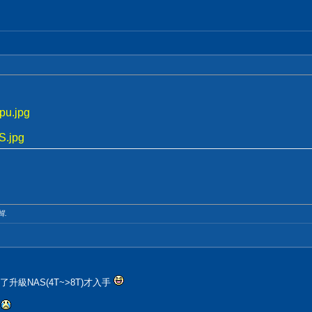
pu.jpg
S.jpg
輯.
升級NAS(4T~>8T)才入手
~