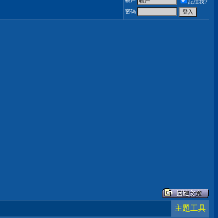
帳戶
記住我?
密碼
主題工具