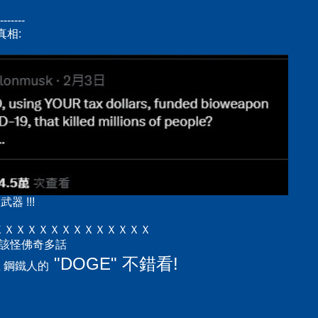
-------
真相:
器 !!!
ＸＸＸＸＸＸＸＸＸＸＸＸＸＸ
 都該怪佛奇多話
"DOGE" 不錯看!
上 鋼鐵人的