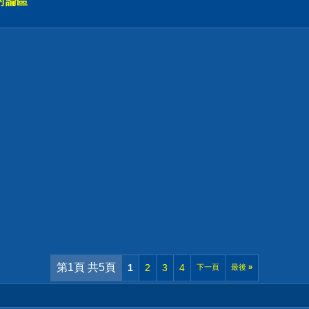
討論區
第1頁 共5頁
1
2
3
4
下一頁
最後
»