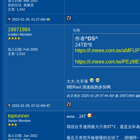
加入日期: Mar 2002
您的住址: 蒿棘居
文章: 1,442
2025-01-28, 01:57 AM #
6
19971984
引用:
Golden Member
作者
^DS^
24TB*8
加入日期: Feb 2005
https://i.meee.com.tw/aMFUP
文章: 2,510
https://i.meee.com.tw/PEz9IE
大大-大手筆
8顆Raid.測速能跑多快啊.
此文章於 2025-01-28
07:44 AM
被 19971984 編
2025-01-28, 07:41 AM #
7
toprunner
wow....24T
Senior Member
我現在手邊用最大只有8T*2，還是去年為了
加入日期: Jan 2002
最近又有想升級硬碟的念頭了....煩惱阿