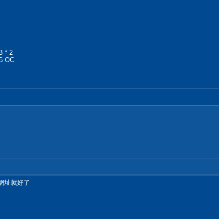
 * 2
4G OC
給網址就好了