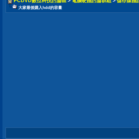
PCDVD數位科技討論區
>
電腦硬體討論群組
>
儲存媒體
大家最後購入hdd的容量