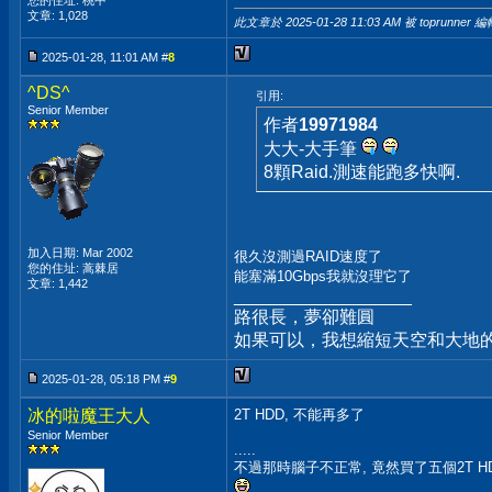
您的住址: 桃中
文章: 1,028
此文章於 2025-01-28
11:03 AM
被 toprunner 編
2025-01-28, 11:01 AM #
8
^DS^
引用:
Senior Member
作者
19971984
大大-大手筆
8顆Raid.測速能跑多快啊.
加入日期: Mar 2002
很久沒測過RAID速度了
您的住址: 蒿棘居
能塞滿10Gbps我就沒理它了
文章: 1,442
__________________
路很長，夢卻難圓
如果可以，我想縮短天空和大地的
2025-01-28, 05:18 PM #
9
冰的啦魔王大人
2T HDD, 不能再多了
Senior Member
.....
不過那時腦子不正常, 竟然買了五個2T H