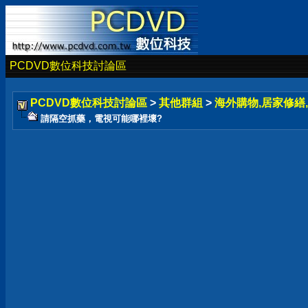
PCDVD數位科技討論區
PCDVD數位科技討論區
>
其他群組
>
海外購物,居家修繕,
請隔空抓藥，電視可能哪裡壞?