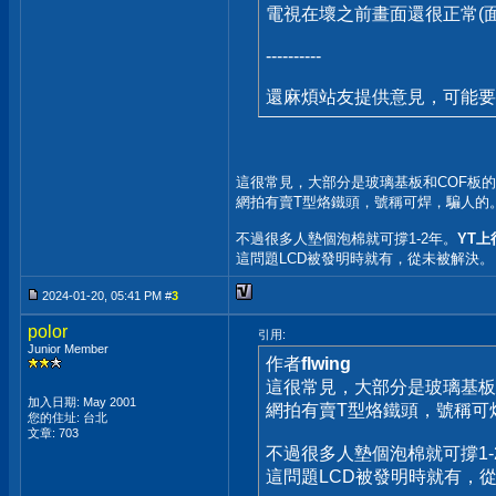
電視在壞之前畫面還很正常(面
----------
還麻煩站友提供意見，可能要
這很常見，大部分是玻璃基板和COF板
網拍有賣T型烙鐵頭，號稱可焊，騙人的
不過很多人墊個泡棉就可撐1-2年。
YT
這問題LCD被發明時就有，從未被解決。
2024-01-20, 05:41 PM #
3
polor
引用:
Junior Member
作者
flwing
這很常見，大部分是玻璃基板
加入日期: May 2001
網拍有賣T型烙鐵頭，號稱可
您的住址: 台北
文章: 703
不過很多人墊個泡棉就可撐1-
這問題LCD被發明時就有，