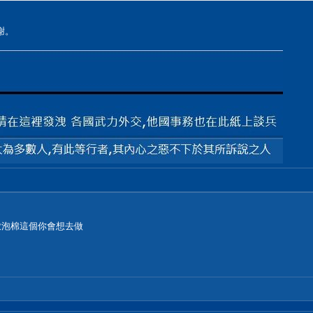
謝。
下放泡棉這個你會想去做