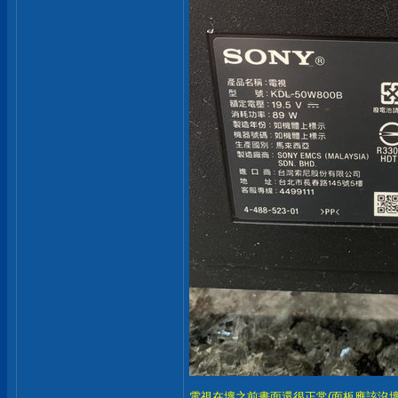
電視在壞之前畫面還很正常(面板應該沒壞