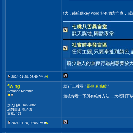
f大，能給個key word 好有個方向查，感
__________________
2024-01-20, 05:49 PM #
4
flwing
就YT上搜尋 "
電視 直條紋
"
Advance Member
然後你看一下所有維修方法....大概剩
加入日期: Jun 2002
您的住址: 桃子園
文章: 463
2024-01-20, 06:05 PM #
5