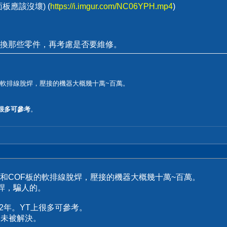
板應該沒壞) (
https://i.imgur.com/NC06YPH.mp4
)
換那些零件，再考慮是否要維修。
的軟排線脫焊，壓接的機器大概幾十萬~百萬。
。
上很多可參考
。
和COF板的軟排線脫焊，壓接的機器大概幾十萬~百萬。
焊，騙人的。
2年。YT上很多可參考。
從未被解決。