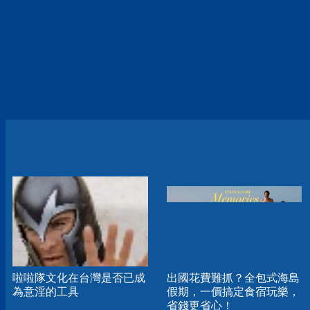
啦啦隊文化在台灣是否已成
出國花費難抓？全包式海島
為意淫的工具
假期，一價搞定食宿玩樂，
省錢更省心！