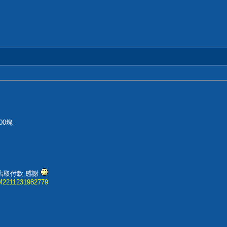
00塊
店取付款 感謝
.GM2211231982779