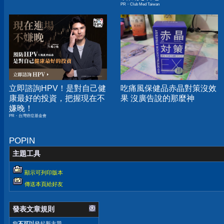
PR・Club Med Taiwan
立即諮詢HPV！是對自己健
吃痛風保健品赤晶對策沒效
康最好的投資，把握現在不
果 沒廣告說的那麼神
嫌晚！
PR・台灣癌症基金會
POPIN
主題工具
顯示可列印版本
傳送本頁給好友
發表文章規則
您
不可以
發起新主題