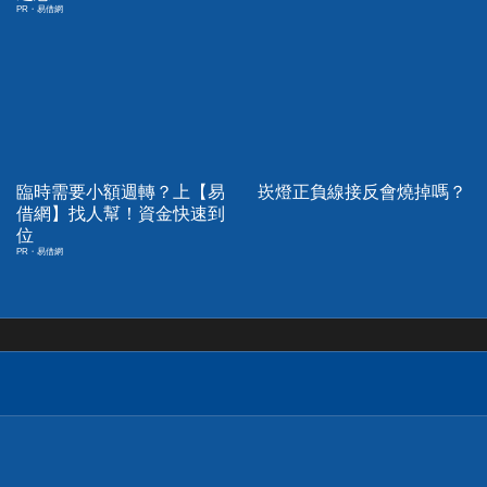
PR・易借網
臨時需要小額週轉？上【易
崁燈正負線接反會燒掉嗎？
借網】找人幫！資金快速到
位
PR・易借網