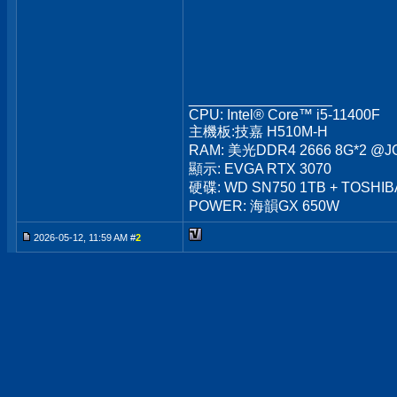
__________________
CPU: Intel® Core™ i5-11400F
主機板:技嘉 H510M-H
RAM: 美光DDR4 2666 8G*2 @J
顯示: EVGA RTX 3070
硬碟: WD SN750 1TB + TOSHIBA
POWER: 海韻GX 650W
2026-05-12, 11:59 AM #
2