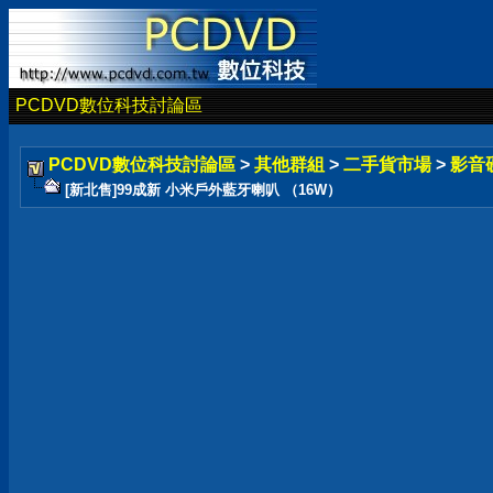
PCDVD數位科技討論區
PCDVD數位科技討論區
>
其他群組
>
二手貨市場
>
影音
[新北售]99成新 小米戶外藍牙喇叭 （16W）