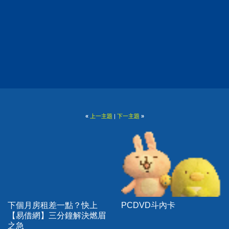
«
上一主題
|
下一主題
»
下個月房租差一點？快上
PCDVD斗內卡
【易借網】三分鐘解決燃眉
之急