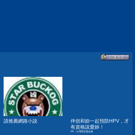
請推薦網路小說
伴侶和妳一起預防HPV，才
有資格說愛妳！
PR・台灣癌症基金會