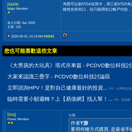
jiaxie
淘寶可以刷VISA信用卡，周三刷VISA
Major Member
雖然也有街口，但只能用街口帳戶付款，
加入日期: Apr 2005
文章: 135
2026-05-01, 01:14 AM #
18181
您也可能喜歡這些文章
《大男孩的大玩具》塔式吊車篇 - PCDVD數位科技
大家來認識三疊字 - PCDVD數位科技討論區
立即諮詢HPV！是對自己健康最好的投資...
PR・台灣癌症基
臨時需要小額週轉？上【易借網】找人幫！...
PR・易借網
linsj
引用:
Power Member
作者
Y游
要用何種方式購買, 是最省手續費