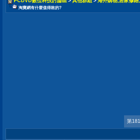
PCDVD數位科技討論區
>
其他群組
>
海外購物,居家修繕,
淘寶網有什麼值得敗的?
第18