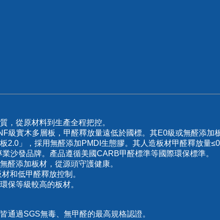
質，從原材料到生產全程把控。
NF級實木多層板，甲醛釋放量遠低於國標。其E0級或無醛添加
.0」，採用無醛添加PMDI生態膠。其人造板材甲醛釋放量≤0.025m
專業沙發品牌。產品遵循美國CARB甲醛標準等國際環保標準。
無醛添加板材，從源頭守護健康。
板材和低甲醛釋放控制。
用環保等級較高的板材。
皆通過SGS無毒、無甲醛的最高規格認證。