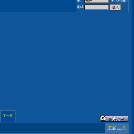
帳戶
記住我?
密碼
下一頁
主題工具