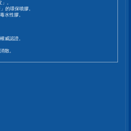
皮」。
醛」的環保噴膠。
毒水性膠。
等權威認證。
消散。