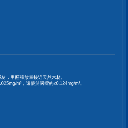
板材，甲醛釋放量接近天然木材。
g/m³，遠優於國標的≤0.124mg/m³。