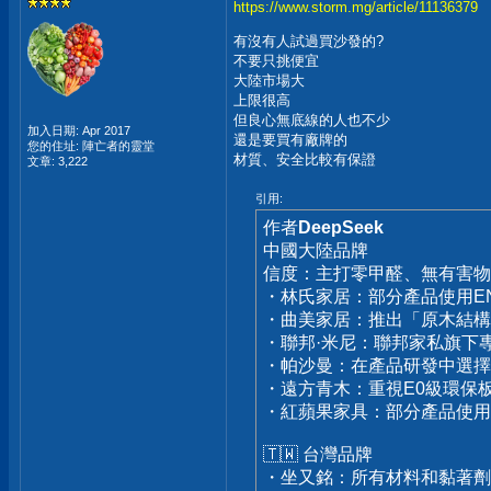
https://www.storm.mg/article/11136379
有沒有人試過買沙發的?
不要只挑便宜
大陸市場大
上限很高
但良心無底線的人也不少
加入日期: Apr 2017
還是要買有廠牌的
您的住址: 陣亡者的靈堂
材質、安全比較有保證
文章: 3,222
引用:
作者
DeepSeek
中國大陸品牌
信度：主打零甲醛、無有害物
・林氏家居：部分產品使用E
・曲美家居：推出「原木結構板2
・聯邦·米尼：聯邦家私旗下
・帕沙曼：在產品研發中選擇
・遠方青木：重視E0級環保
・紅蘋果家具：部分產品使
🇹🇼 台灣品牌
・坐又銘：所有材料和黏著劑