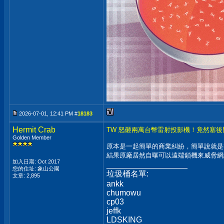
2026-07-01, 12:41 PM #
18183
Hermit Crab
TW 怒砸兩萬台幣雷射投影機！竟然塞
Golden Member
原本是一起簡單的商業糾紛，簡單說就是
結果原廠居然自曝可以遠端鎖機來威脅網
加入日期: Oct 2017
__________________
您的住址: 象山公園
垃圾桶名單:
文章: 2,895
ankk
chumowu
cp03
jeffk
LDSKING