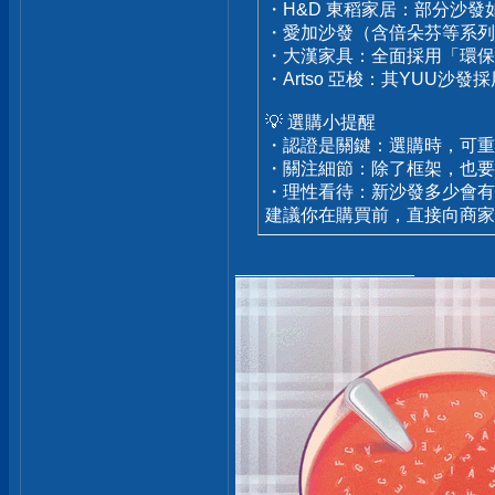
・H&D 東稻家居：部分沙
・愛加沙發（含倍朵芬等系列
・大漢家具：全面採用「環
・Artso 亞梭：其YUU沙
💡 選購小提醒
・認證是關鍵：選購時，可重
・關注細節：除了框架，也要
・理性看待：新沙發多少會有
建議你在購買前，直接向商家
__________________