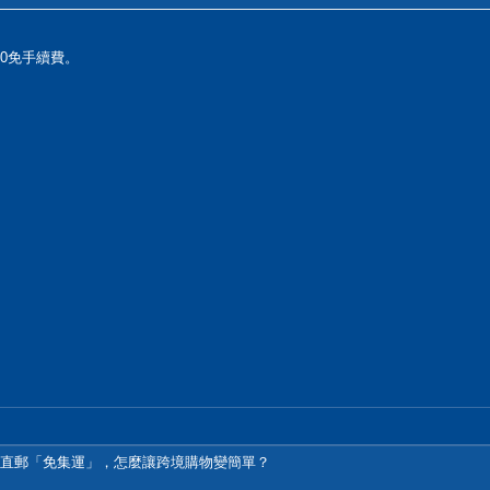
0免手續費。
發直郵「免集運」，怎麼讓跨境購物變簡單？