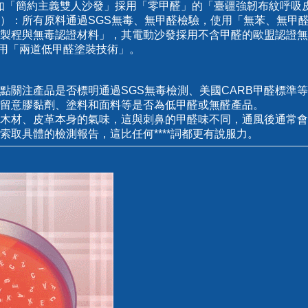
發如「簡約主義雙人沙發」採用「零甲醛」的「臺疆強韌布紋呼吸
）：所有原料通過SGS無毒、無甲醛檢驗，使用「無苯、無甲
保製程與無毒認證材料」，其電動沙發採用不含甲醛的歐盟認證無
發採用「兩道低甲醛塗裝技術」。
點關注產品是否標明通過SGS無毒檢測、美國CARB甲醛標準
留意膠黏劑、塗料和面料等是否為低甲醛或無醛產品。
木材、皮革本身的氣味，這與刺鼻的甲醛味不同，通風後通常會
索取具體的檢測報告，這比任何****詞都更有說服力。