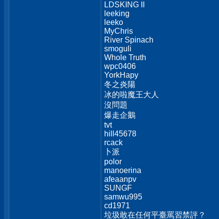
LDSKING II
leeking
leeko
MyChris
River Spinach
smoguli
Whole Truth
wpc0406
YorkHapy
冬之炎陽
冰的啦魔王大人
沒問題
爆走企鵝
tvt
hill45678
rcack
卜派
polor
manoerina
afeaanpv
SUNGF
samwu995
cd1971
垃圾敢在任何平臺罵習禁評？