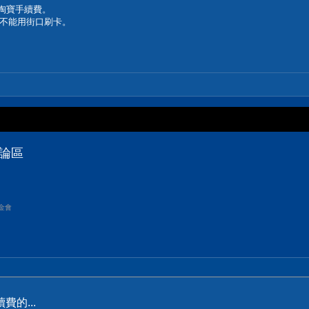
免淘寶手續費。
不能用街口刷卡。
討論區
金會
的...