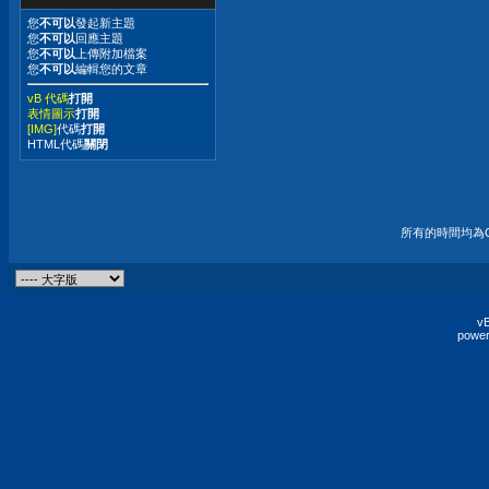
您
不可以
發起新主題
您
不可以
回應主題
您
不可以
上傳附加檔案
您
不可以
編輯您的文章
vB 代碼
打開
表情圖示
打開
[IMG]
代碼
打開
HTML代碼
關閉
所有的時間均為G
vB
power