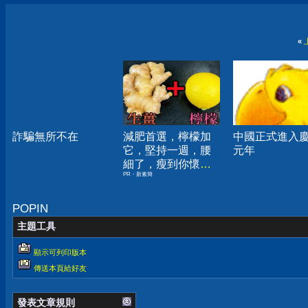
«
詐騙無所不在
減肥首選，檸檬加
中國正式進入
它，堅持一週，腰
元年
細了，瘦到你懷疑
PR・新素簡
人生
POPIN
主題工具
顯示可列印版本
傳送本頁給好友
發表文章規則