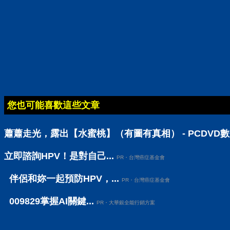
您也可能喜歡這些文章
蕭蕭走光，露出【水蜜桃】（有圖有真相） - PCDVD
立即諮詢HPV！是對自己...
PR・台灣癌症基金會
伴侶和妳一起預防HPV，...
PR・台灣癌症基金會
009829掌握AI關鍵...
PR・大華銀全能行銷方案