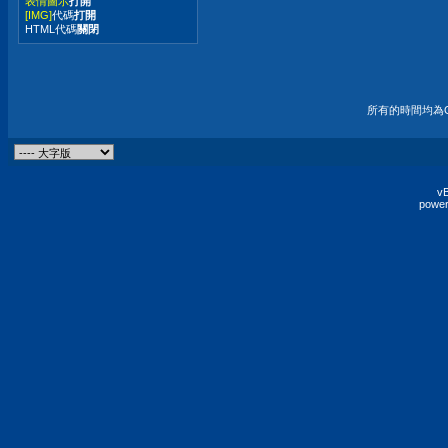
表情圖示
打開
[IMG]
代碼
打開
HTML代碼
關閉
所有的時間均為G
vB
power