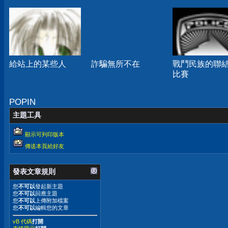
給站上的某些人
詐騙無所不在
戰鬥民族的聯
比賽
POPIN
主題工具
顯示可列印版本
傳送本頁給好友
發表文章規則
您
不可以
發起新主題
您
不可以
回應主題
您
不可以
上傳附加檔案
您
不可以
編輯您的文章
vB 代碼
打開