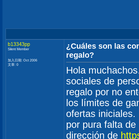
b13343pp
¿Cuáles son las con
Silent Member
regalo?
加入日期: Oct 2006
文章: 0
Hola muchachos.
sociales de pers
regalo por no en
los límites de g
ofertas iniciales
por pura falta de 
dirección de
http