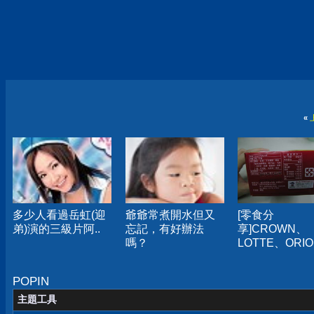
«
多少人看過岳虹(迎
爺爺常煮開水但又
[零食分
弟)演的三級片阿..
忘記，有好辦法
享]CROWN、
嗎？
LOTTE、ORIO
家巧克力派口
得
POPIN
主題工具