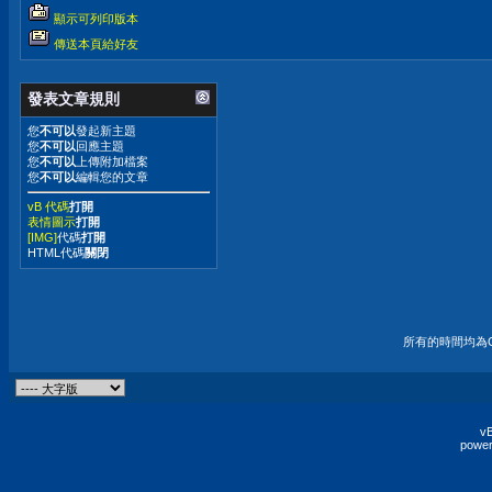
顯示可列印版本
傳送本頁給好友
發表文章規則
您
不可以
發起新主題
您
不可以
回應主題
您
不可以
上傳附加檔案
您
不可以
編輯您的文章
vB 代碼
打開
表情圖示
打開
[IMG]
代碼
打開
HTML代碼
關閉
所有的時間均為G
vB
power