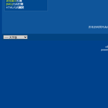
表情圖示
打開
[IMG]
代碼
打開
HTML代碼
關閉
所有的時間均為G
vB
power