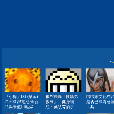
«
『小梅』LG (樂金)
被館長爆「性騷男
啦啦隊文化在
21700 鋰電池,全新
教練」 健身網
是否已成為意
品與未使用點焊品
紅：莫須有的事已
工具
皆有.
報警