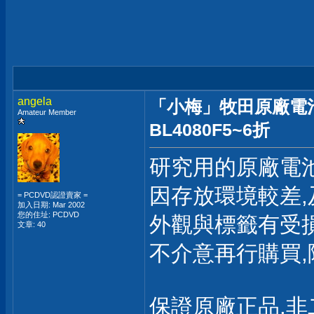
angela
「小梅」牧田原廠電池 40V
Amateur Member
BL4080F5~6折
研究用的原廠電
因存放環境較差,
= PCDVD認證賣家 =
加入日期: Mar 2002
您的住址: PCDVD
外觀與標籤有受
文章: 40
不介意再行購買
保證原廠正品,非