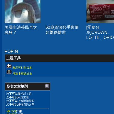
美國非法移民也太
60歲資深歌手鄭華
[零食分
瘋狂了
娟驚傳離世
享]CROWN、
LOTTE、ORIO
家巧克力派口
得
POPIN
主題工具
顯示可列印版本
傳送本頁給好友
發表文章規則
您
不可以
發起新主題
您
不可以
回應主題
您
不可以
上傳附加檔案
您
不可以
編輯您的文章
vB 代碼
打開