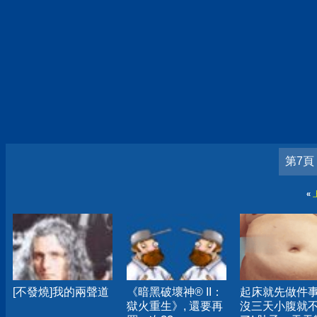
第7頁
«
[不發燒]我的兩聲道
《暗黑破壞神® II：
起床就先做件
獄火重生》, 還要再
沒三天小腹就