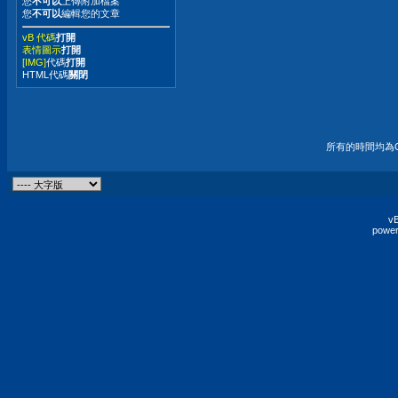
您
不可以
上傳附加檔案
您
不可以
編輯您的文章
vB 代碼
打開
表情圖示
打開
[IMG]
代碼
打開
HTML代碼
關閉
所有的時間均為G
vB
power