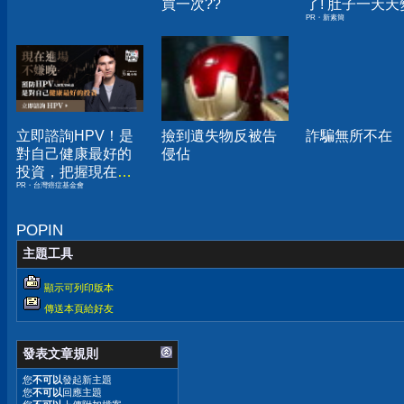
買一次??
了! 肚子一天天
PR・新素簡
小！
立即諮詢HPV！是
撿到遺失物反被告
詐騙無所不在
對自己健康最好的
侵佔
投資，把握現在不
PR・台灣癌症基金會
嫌晚！
POPIN
主題工具
顯示可列印版本
傳送本頁給好友
發表文章規則
您
不可以
發起新主題
您
不可以
回應主題