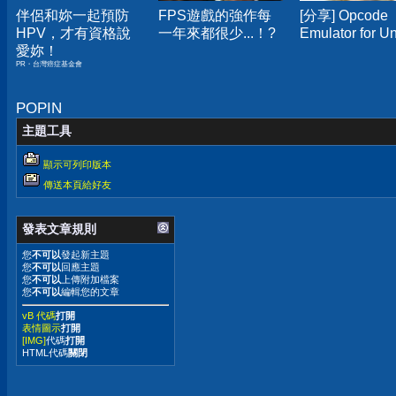
伴侶和妳一起預防
FPS遊戲的強作每
[分享] Opcode
HPV，才有資格說
一年來都很少...！?
Emulator for Un
愛妳！
PR・台灣癌症基金會
POPIN
主題工具
顯示可列印版本
傳送本頁給好友
發表文章規則
您
不可以
發起新主題
您
不可以
回應主題
您
不可以
上傳附加檔案
您
不可以
編輯您的文章
vB 代碼
打開
表情圖示
打開
[IMG]
代碼
打開
HTML代碼
關閉