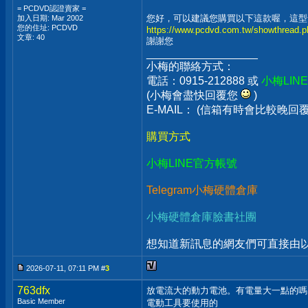
= PCDVD認證賣家 =
您好，可以建議您購買以下這款喔，這型
加入日期: Mar 2002
您的住址: PCDVD
https://www.pcdvd.com.tw/showthread.
文章: 40
謝謝您
__________________
小梅的聯絡方式：
電話：0915-212888 或
小梅LIN
(小梅會盡快回覆您
)
E-MAIL： (信箱有時會比較晚
購買方式
小梅LINE官方帳號
Telegram小梅硬體倉庫
小梅硬體倉庫臉書社團
想知道新訊息的網友們可直接由以上
2026-07-11, 07:11 PM #
3
763dfx
放電流大的動力電池。有電量大一點的嗎
Basic Member
電動工具要使用的