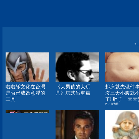
«
啦啦隊文化在台灣
《大男孩的大玩
起床就先做件
是否已成為意淫的
具》塔式吊車篇
沒三天小腹就
工具
了! 肚子一天天
PR・新素簡
小！