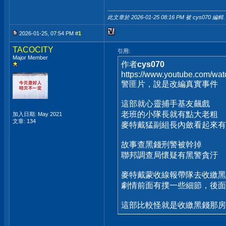
此文章於 2026-01-25
08:16 PM
被 cys070 編輯.
2026-01-25, 07:54 PM #
1
TACOCITY
引用:
Major Member
作者
cys070
https://www.youtube.com/
警匪片，說是改編真實事件
這部就心靈捕手基友飆戲
老班的小隊長就有點大老粗
加入日期: May 2021
文章: 134
麥特戴猛副組長內斂看起來有
故事查黑錢刑警被幹掉
聯邦調查局懷疑有黑警貪汙
麥特戴蒙收線報帶隊去收繳黑
劇情前面有撲一些細節，後面
這部比較怪就是收繳黑錢那