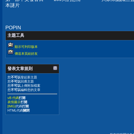
本謎片
POPIN
主題工具
顯示可列印版本
傳送本頁給好友
發表文章規則
您
不可以
發起新主題
您
不可以
回應主題
您
不可以
上傳附加檔案
您
不可以
編輯您的文章
vB 代碼
打開
表情圖示
打開
[IMG]
代碼
打開
HTML代碼
關閉