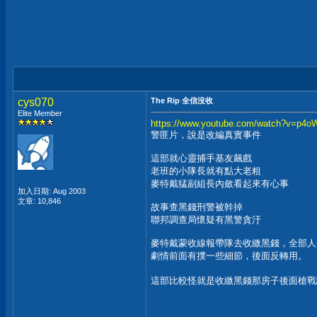
cys070
The Rip 全信沒收
Elite Member
https://www.youtube.com/watch?v=p
警匪片，說是改編真實事件
這部就心靈捕手基友飆戲
老班的小隊長就有點大老粗
麥特戴猛副組長內斂看起來有心事
加入日期: Aug 2003
文章: 10,846
故事查黑錢刑警被幹掉
聯邦調查局懷疑有黑警貪汙
麥特戴蒙收線報帶隊去收繳黑錢，全部人
劇情前面有撲一些細節，後面反轉用。
這部比較怪就是收繳黑錢那房子後面槍