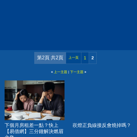
第2頁 共2頁
1
2
上一頁
«
上一主題
|
下一主題
»
下個月房租差一點？快上
崁燈正負線接反會燒掉嗎？
【易借網】三分鐘解決燃眉