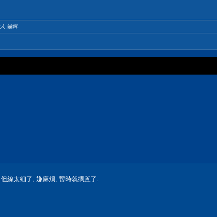
人 編輯.
但線太細了, 嫌麻煩, 暫時就擱置了.