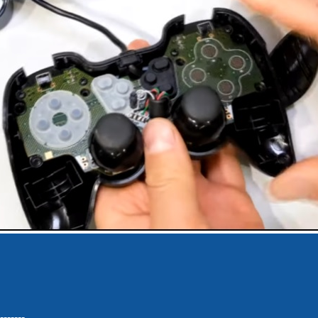
-------