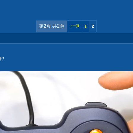
第2頁 共2頁
1
2
上一頁
應?