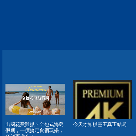
出國花費難抓？全包式海島
今天才知棋靈王真正結局
假期，一價搞定食宿玩樂，