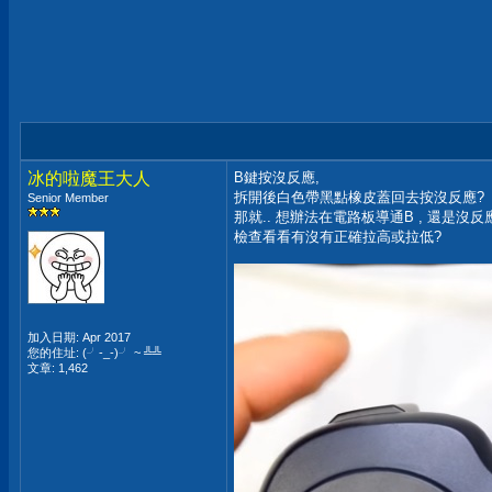
冰的啦魔王大人
B鍵按沒反應,
拆開後白色帶黑點橡皮蓋回去按沒反應?
Senior Member
那就.. 想辦法在電路板導通B , 還是沒反
檢查看看有沒有正確拉高或拉低?
加入日期: Apr 2017
您的住址: (╯-_-)╯ ~ ╩╩
文章: 1,462