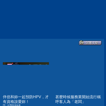
伴侶和妳一起預防HPV，才
甚麼時候服務業開始流行稱
有資格說愛妳！
呼客人為「老闆」
PR・台灣癌症基金會