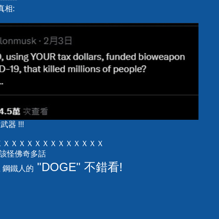
真相:
器 !!!
ＸＸＸＸＸＸＸＸＸＸＸＸＸＸ
 都該怪佛奇多話
"DOGE" 不錯看!
上 鋼鐵人的