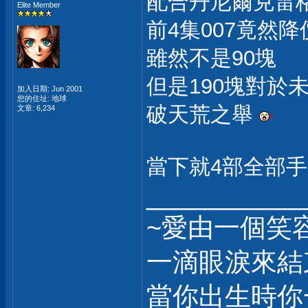
配合丹尼爾克雷格
Elite Member
前4集007竟然
雖然不是90塊
但是190塊對於
加入日期: Jun 2001
您的住址: 地球
破天荒之舉
文章: 6,234
當下就4部全部
___________
~愛由一個笑
一滴眼淚來結
當你出生時你