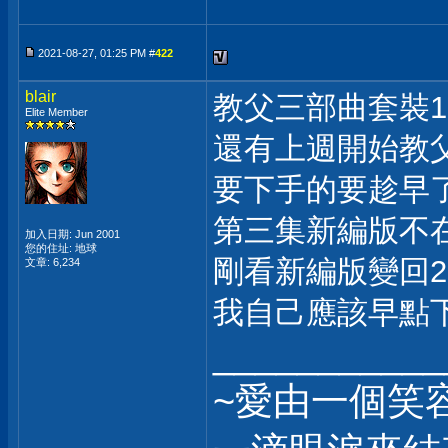
2021-08-27, 01:25 PM #
422
blair
教父三部曲套裝1
Elite Member
還有上週開始教
要下手的要趁早
第三集新編版不
加入日期: Jun 2001
您的住址: 地球
剛看新編版變回2
文章: 6,234
我自己應該早點
___________
~愛由一個笑