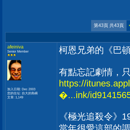
第43頁 共43頁
afeiniva
柯恩兄弟的《巴頓
Senior Member
有點忘記劇情，
https://itunes.ap
加入日期: Dec 2003
�...ink/id914156
您的住址: 自大的島嶼
文章: 1,149
《極光追殺令》19
當年很愛這部的