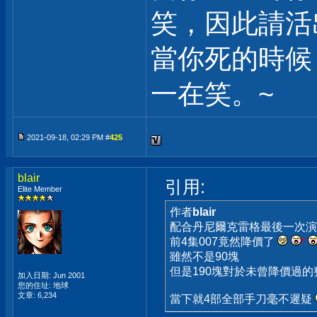
笑，因此請活
當你死的時候
一在笑。~
2021-09-18, 02:29 PM #
425
blair
引用:
Elite Member
作者
blair
配合丹尼爾克雷格最後一次演出
前4集007竟然降價了
雖然不是90塊
但是190塊對於未曾降價過的
加入日期: Jun 2001
您的住址: 地球
文章: 6,234
當下就4部全部手刀毫不遲疑