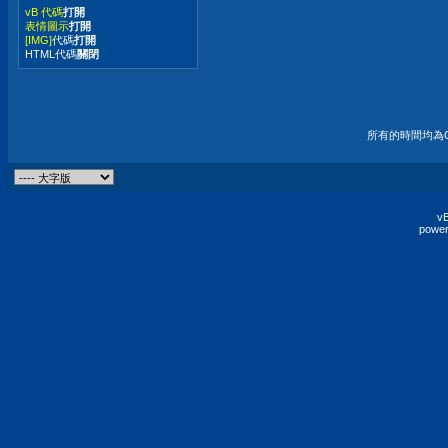
vB 代碼
打開
表情圖示
打開
[IMG]
代碼
打開
HTML代碼
關閉
所有的時間均為G
vB
power