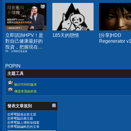
立即諮詢HPV！是
185天的戀情
[分享]HDD
對自己健康最好的
Regenerator v1
投資，把握現在不
PR・台灣癌症基金會
嫌晚！
POPIN
主題工具
顯示可列印版本
傳送本頁給好友
發表文章規則
您
不可以
發起新主題
您
不可以
回應主題
您
不可以
上傳附加檔案
您
不可以
編輯您的文章