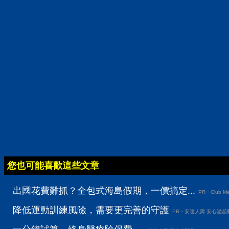
您也可能喜歡這些文章
出國花費難抓？全包式海島假期，一價搞定...
PR・Club Me
降低運動訓練風險，需要更完善的守護
PR・安達人壽 安心溢起