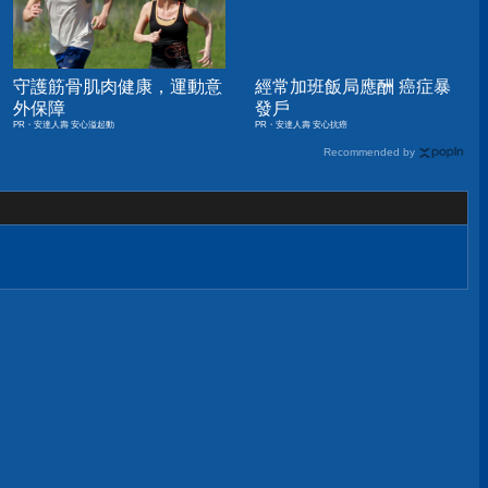
守護筋骨肌肉健康，運動意
經常加班飯局應酬 癌症暴
外保障
發戶
PR・安達人壽 安心溢起動
PR・安達人壽 安心抗癌
Recommended by