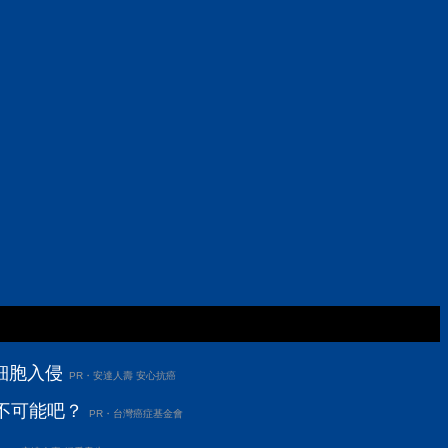
細胞入侵
PR・安達人壽 安心抗癌
不可能吧？
PR・台灣癌症基金會