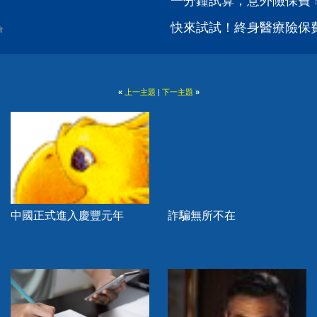
一分鐘試算，意外險保費
快來試試！終身醫療險保
會
«
上一主題
|
下一主題
»
中國正式進入慶豐元年
詐騙無所不在