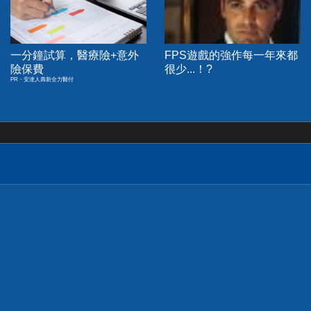
一分鐘試算，醫療險+意外
FPS遊戲的強作每一年來都
險保費
很少...！?
PR・安達人壽新全力醫付