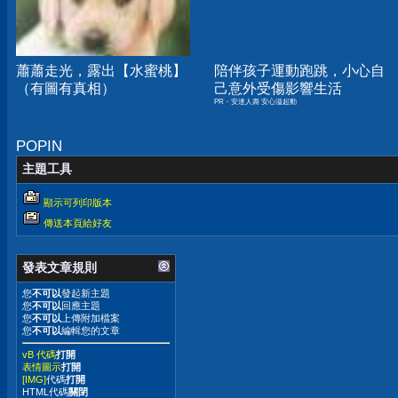
蕭蕭走光，露出【水蜜桃】
陪伴孩子運動跑跳，小心自
（有圖有真相）
己意外受傷影響生活
PR・安達人壽 安心溢起動
POPIN
主題工具
顯示可列印版本
傳送本頁給好友
發表文章規則
您
不可以
發起新主題
您
不可以
回應主題
您
不可以
上傳附加檔案
您
不可以
編輯您的文章
vB 代碼
打開
表情圖示
打開
[IMG]
代碼
打開
HTML代碼
關閉