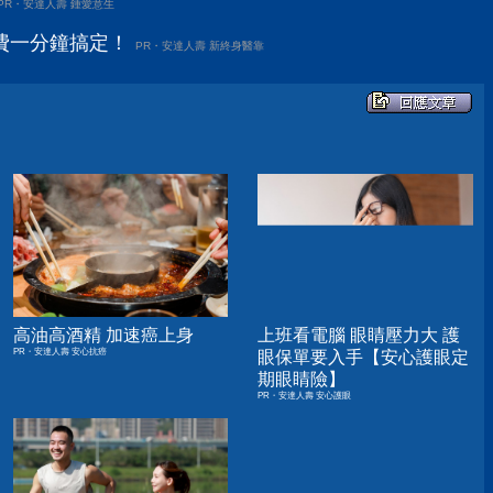
PR・安達人壽 鍾愛意生
費一分鐘搞定！
PR・安達人壽 新終身醫靠
高油高酒精 加速癌上身
上班看電腦 眼睛壓力大 護
PR・安達人壽 安心抗癌
眼保單要入手【安心護眼定
期眼睛險】
PR・安達人壽 安心護眼