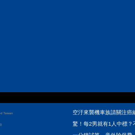
空汙來襲機車族請關注癌
d Taiwan
驚！每2男就有1人中標？
動