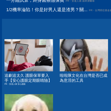
一分鐘試算，終身醫療險保費
PR・安達人壽 新終身醫靠
1/2機率淪陷！你是好男人還是渣男？關...
PR・台灣癌症基金
追劇追太久 護眼保單要入
啦啦隊文化在台灣是否已成
手【安心護眼定期眼睛險】
為意淫的工具
PR・安達人壽 安心護眼