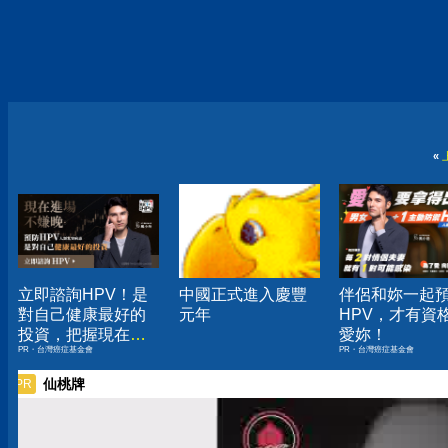
«
立即諮詢HPV！是
中國正式進入慶豐
伴侶和妳一起
對自己健康最好的
元年
HPV，才有資
投資，把握現在不
愛妳！
PR・台灣癌症基金會
PR・台灣癌症基金會
嫌晚！
仙桃牌
PR