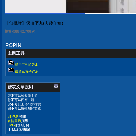
【仙桃牌】保血平丸(去羚羊角)
觀看次數 42,706次
POPIN
主題工具
顯示可列印版本
傳送本頁給好友
發表文章規則
您
不可以
發起新主題
您
不可以
回應主題
您
不可以
上傳附加檔案
您
不可以
編輯您的文章
vB 代碼
打開
表情圖示
打開
[IMG]
代碼
打開
HTML代碼
關閉