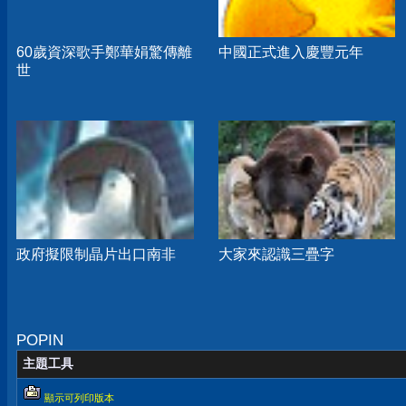
60歲資深歌手鄭華娟驚傳離
中國正式進入慶豐元年
世
政府擬限制晶片出口南非
大家來認識三疊字
POPIN
主題工具
顯示可列印版本