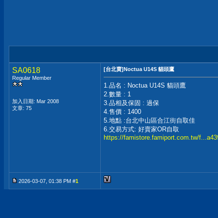
SA0618
[台北賣]Noctua U14S 貓頭鷹
Regular Member
1.品名 : Noctua U14S 貓頭鷹
2.數量 : 1
加入日期: Mar 2008
3.品相及保固 : 過保
文章: 75
4.售價 : 1400
5.地點 :台北中山區合江街自取佳
6.交易方式: 好賣家OR自取
https://famistore.famiport.com.tw/f...a
2026-03-07, 01:38 PM #
1