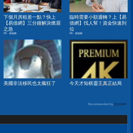
下個月房租差一點？快上
臨時需要小額週轉？上【易
【易借網】三分鐘解決燃眉
借網】找人幫！資金快速到
之急
位
PR・易借網
PR・易借網
美國非法移民也太瘋狂了
今天才知棋靈王真正結局
Recommended by