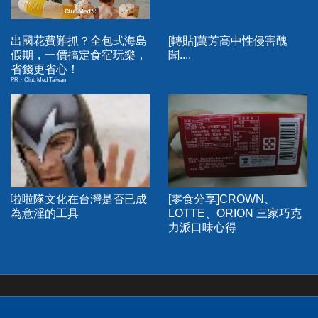
出國花費難抓？全包式海島
[轉貼]萬芳高中性侵害醜
假期，一價搞定食宿玩樂，
聞....
省錢更省心！
PR・Club Med Taiwan
啦啦隊文化在台灣是否已成
[零食分享]CROWN、
為意淫的工具
LOTTE、ORION 三家巧克
力派口味心得