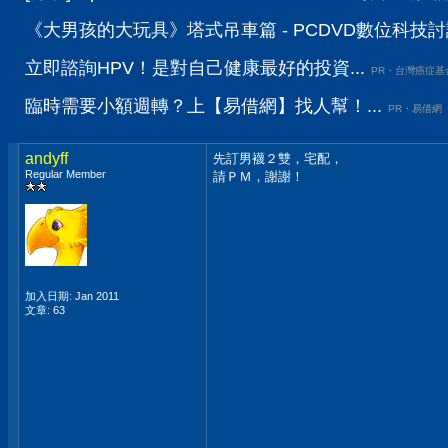
《大男孩的大玩具》塔式吊車篇 - PCDVD數位科技
立即諮詢HPV！是對自己健康最好的投資...
PR・台灣癌症基
臨時需要小額週轉？上【易借網】找人幫！...
PR・易借網
andyff
先訂男襪２雙，宅配，
Regular Member
請ＰＭ，謝謝！
加入日期: Jan 2011
文章: 63