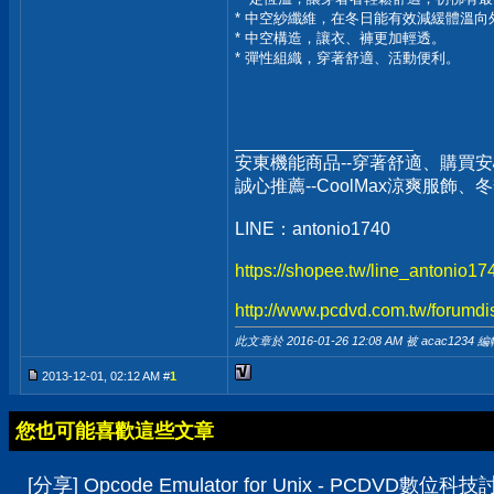
* 中空紗纖維，在冬日能有效減緩體溫向
* 中空構造，讓衣、褲更加輕透。
* 彈性組織，穿著舒適、活動便利。
__________________
安東機能商品--穿著舒適、購買安
誠心推薦--CoolMax涼爽服飾
LINE：antonio1740
https://shopee.tw/line_antonio1
http://www.pcdvd.com.tw/forumdi
此文章於 2016-01-26
12:08 AM
被 acac1234 編
2013-12-01, 02:12 AM #
1
您也可能喜歡這些文章
[分享] Opcode Emulator for Unix - PCDVD數位科