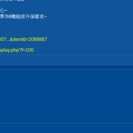
心~
、冬季3M機能排汗保暖衣~
740?...&itemId=2088867
splay.php?f=100