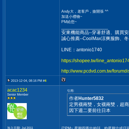
Andy大，老客戶，搶開張 ^^
加送小禮物~
PM給您~
__________________
安東機能商品--穿著舒適、購買安
誠心推薦--CoolMax涼爽服飾
LINE：antonio1740
https://shopee.tw/line_antonio1
http://www.pcdvd.com.tw/forumdi
2013-12-04, 08:16 PM #
4
acac1234
引用:
Senior Member
作者
Hunter5832
定男襪兩雙，女襪兩雙，超商
因下週二要前往日本
加入日期: Jul 2011
已PM~ 星期四寄出的話，約星期六或日