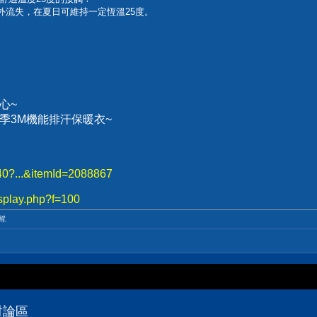
外流失，在夏日可維持一定恆溫25度。
心~
、冬季3M機能排汗保暖衣~
740?...&itemId=2088867
splay.php?f=100
輯.
技討論區