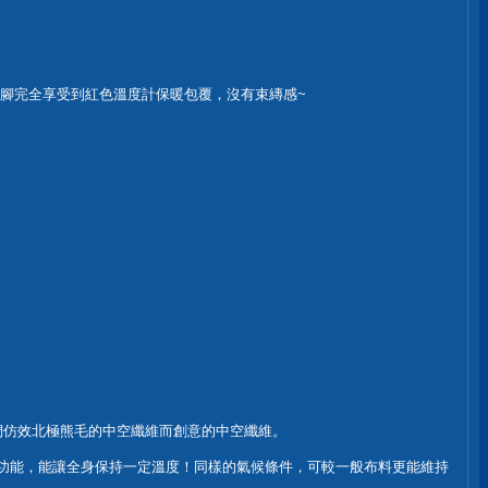
雙腳完全享受到紅色溫度計保暖包覆，沒有束縳感~
他們仿效北極熊毛的中空纖維而創意的中空纖維。
排汗功能，能讓全身保持一定溫度！同樣的氣候條件，可較一般布料更能維持