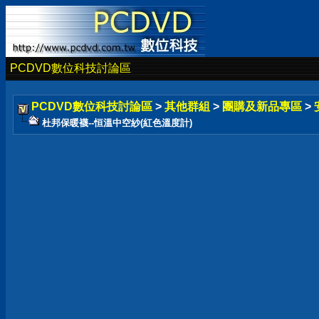
PCDVD數位科技討論區
PCDVD數位科技討論區
>
其他群組
>
團購及新品專區
>
杜邦保暖襪--恒溫中空紗(紅色溫度計)