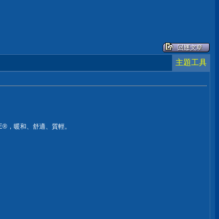
主題工具
ITE®，暖和、舒適、質輕。