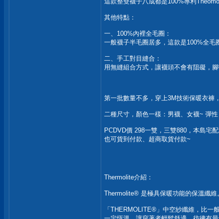
這款整雙襪子八成都是100%專利Theom
其他特點：
一、100%內裡全毛圈：
一般襪子半毛圈居多，這款是100%全
二、手工對目縫合：
用無縫組合方式，讓襪頭不會有阻礙，腳
第一批數量不多，穿上3M技術保暖衣褲，再加上這
二種尺寸，顏色一樣：男襪、女襪~ 彈性
PCDVD價 298一雙，三雙880，本島
也可貨到付款、超商取貨付款~
Thermolite介紹：
Thermolite® 是極具保暖功能
「THERMOLITE®」中空紗纖維
一定恆溫，讓穿著者輕鬆舒適，彷彿有最