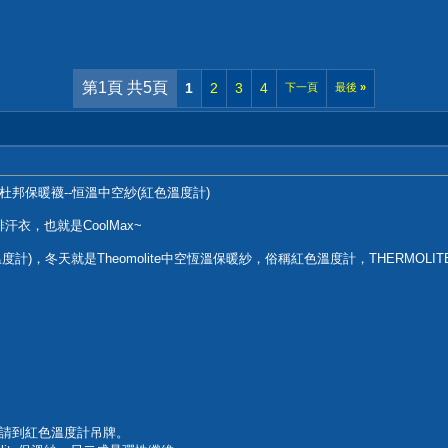
第1頁 共5頁
1
2
3
4
下一頁
最後
»
邦保暖襪--恒溫中空紗(紅色溫度計)
衣，也就是CoolMax~
溫度計)，冬天就是Theomolite中空恆溫保暖紗，俗稱紅色溫度計，THERMOL
即可申請到紅色溫度計吊牌。