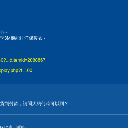
心~
、冬季3M機能排汗保暖衣~
740?...&itemId=2088867
splay.php?f=100
貨到付款，請問大約何時可以到？
可到全家，謝謝~