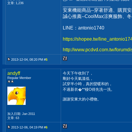
文章: 1,236
__________________
安東機能商品--穿著舒適、購買安
誠心推薦--CoolMax涼爽服飾
LINE：antonio1740
https://shopee.tw/line_antonio1
http://www.pcdvd.com.tw/forumdi
2013-12-04, 08:20 PM #
5
andyff
今天下午收到了，
Regular Member
剛好今天氣溫低，
試穿半小時，真的蠻暖和的，
不過新衣�**椄O得先洗一洗。
謝謝安東大的小禮物。
加入日期: Jan 2011
文章: 63
2013-12-06, 04:19 PM #
6