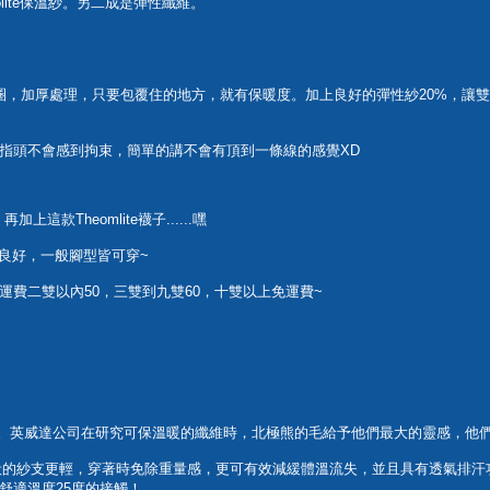
olite保溫紗。另二成是彈性纖維。
毛圈，加厚處理，只要包覆住的地方，就有保暖度。加上良好的彈性紗20%，讓
指頭不會感到拘束，簡單的講不會有頂到一條線的感覺XD
款Theomlite襪子......嘿
良好，一般腳型皆可穿~
宅配運費二雙以內50，三雙到九雙60，十雙以上免運費~
的保溫纖維。英威達公司在研究可保溫暖的纖維時，北極熊的毛給予他們最大的靈感，
，比一般的紗支更輕，穿著時免除重量感，更可有效減緩體溫流失，並且具有透氣
舒適溫度25度的接觸！