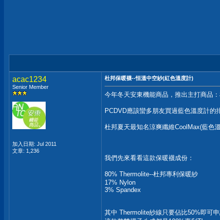
acac1234
杜邦保暖襪--恒溫中空紗(紅色溫度計)
Senior Member
今年冬天安東機能商品，推出主打商品：杜
PCDVD應該蠻多朋友買過藍色溫度計的排汗
杜邦夏天最知名涼爽纖維CoolMax(藍色
加入日期: Jul 2011
文章: 1,236
我們先來看看這款保暖襪成份：
80% Thermolite--杜邦專利保暖紗
17% Nylon
3% Spandex
其中 Thermolite紗線只要佔比50%