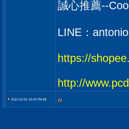
誠心推薦--C
LINE：antonio
https://shope
http://www.pc
2013-10-04, 02:42 PM #
2