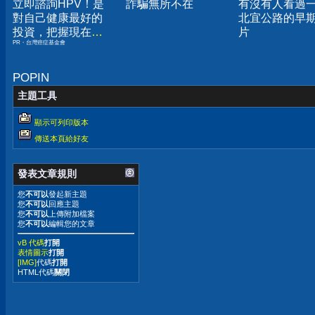
立即諮詢HPV！是
詐騙無所不在
有沒有人看過
對自己健康最好的
北宜公路的早
投資，把握現在不
片
PR・台灣癌症基金會
嫌晚！
POPIN
主題工具
顯示可列印版本
傳送本頁給好友
發表文章規則
您
不可以
發起新主題
您
不可以
回應主題
您
不可以
上傳附加檔案
您
不可以
編輯您的文章
vB 代碼
打開
表情圖示
打開
[IMG]
代碼
打開
HTML代碼
關閉