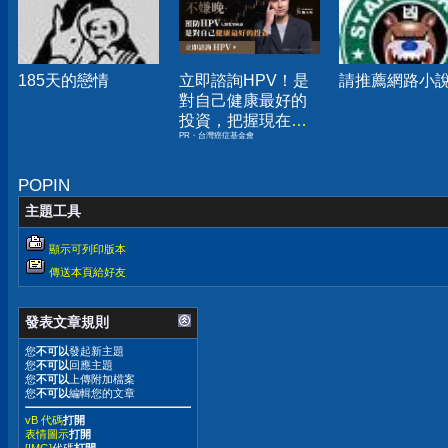
185天的戀情
立即諮詢HPV！是
請推薦網路小
對自己健康最好的
投資，把握現在不
PR・台灣癌症基金會
嫌晚！
POPIN
主題工具
顯示可列印版本
傳送本頁給好友
發表文章規則
您
不可以
發起新主題
您
不可以
回應主題
您
不可以
上傳附加檔案
您
不可以
編輯您的文章
vB 代碼
打開
表情圖示
打開
[IMG]
代碼
打開