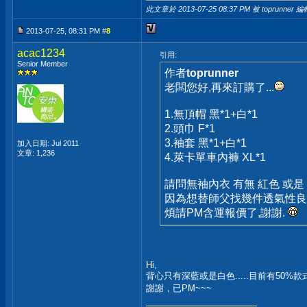
此文章於 2013-07-25
08:37 PM
被 toprunner 編
2013-07-25, 08:31 PM #
8
acac1234
引用:
Senior Member
作者
toprunner
老闆您好,再來訂購了...
1.無頂帽 黑*1+白*1
2.頭巾 F*1
3.袖套 黑*1+白*1
加入日期: Jul 2011
文章: 1,236
4.萊卡單車內褲 XL*1
請問無袖內衣 有無 紅色 或是
因為想替師父找幾件透氣性良好
煩請PM含運報價了,謝謝.
Hi,
背心只有深藍或是白色.....目前有50%款式
謝謝，已PM~~~
__________________