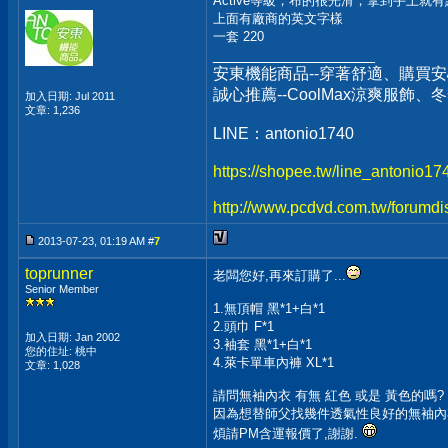
Active等級，布的很光滑，拿到手上就有點
上面有廠商的英文字樣
一套 220
__________________
安東機能商品--穿著舒適、購買安
誠心推薦--CoolMax涼爽服飾
加入日期: Jul 2011
文章: 1,236
LINE：antonio1740
https://shopee.tw/line_antonio1
http://www.pcdvd.com.tw/forumdi
2013-07-23, 01:19 AM #
7
toprunner
老闆您好,再來訂購了...
Senior Member
1.無頂帽 黑*1+白*1
2.頭巾 F*1
加入日期: Jan 2002
3.袖套 黑*1+白*1
您的住址: 桃中
4.萊卡單車內褲 XL*1
文章: 1,028
請問無袖內衣 有無 紅色 或是 黃色的嗎?
因為想替師父找幾件透氣性良好的無袖內衣,
煩請PM含運報價了,謝謝.