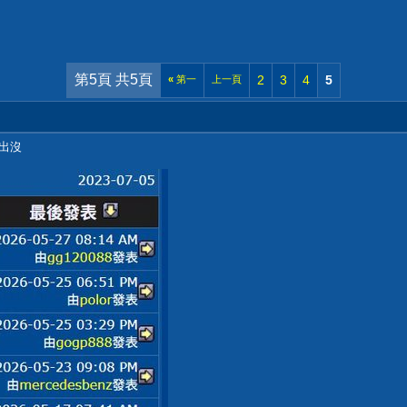
第5頁 共5頁
2
3
4
5
«
第一
上一頁
D出沒