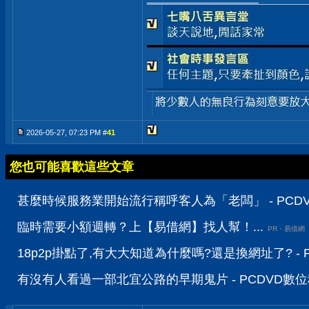
2026-05-27, 07:23 PM #
41
您也可能喜歡這些文章
甚麼時候服務業開始流行稱呼客人為「老闆」 - PCD
臨時需要小額週轉？上【易借網】找人幫！...
PR・易借網
18p2p掛點了,有大大知道為什麼嗎?還是換網址了? -
有沒有人看過一部北宜公路的早期鬼片 - PCDVD數