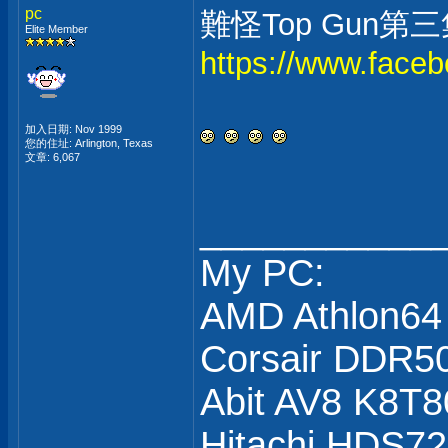
pc
難怪Top Gun第
Elite Member
https://www.face
加入日期: Nov 1999
您的住址: Arlington, Texas
文章: 6,067
___________
My PC:
AMD Athlon64
Corsair DDR5
Abit AV8 K8T8
Hitachi HDS7