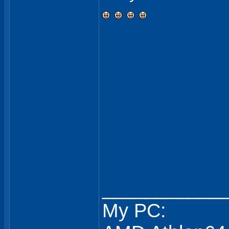
___________
My PC: