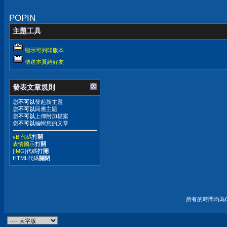
兒呢？
POPIN
主題工具
顯示可列印版本
傳送本頁給好友
發表文章規則
您
不可以
發起新主題
您
不可以
回應主題
您
不可以
上傳附加檔案
您
不可以
編輯您的文章
vB 代碼
打開
表情圖示
打開
[IMG]
代碼
打開
HTML代碼
關閉
所有的時間均為G