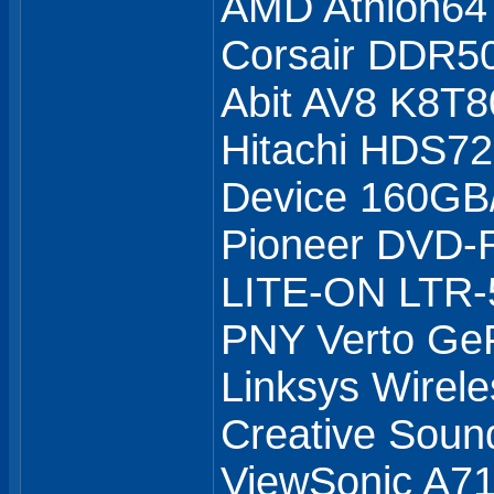
AMD Athlon64
Corsair DDR5
Abit AV8 K8T8
Hitachi HDS7
Device 160GB
Pioneer DVD
LITE-ON LTR
PNY Verto Ge
Linksys Wirel
Creative Soun
ViewSonic A71