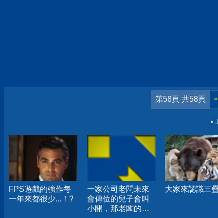
第58頁 共58頁
«
«
FPS遊戲的強作每
一家公司老闆未來
大家來認識三
一年來都很少...！?
會傳位的兒子會叫
小開，那老闆的女