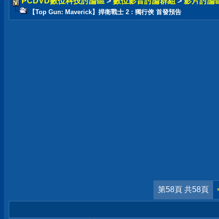
PCDVD數位科技討論區
>
數位影音討論群組
>
影片討論
【Top Gun: Maverick】捍衛戰士 2 : 獨行俠 首發預告
第58頁 共58頁