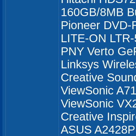
160GB/8MB Bu
Pioneer DVD
LITE-ON LTR
PNY Verto Ge
Linksys Wirel
Creative Soun
ViewSonic A71
ViewSonic V
Creative Inspi
ASUS A2428