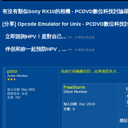
有沒有類似Sony RX10的相機 - PCDVD數位科技討論
[分享] Opcode Emulator for Unix - PCDVD數位科
立即諮詢HPV！是對自己...
PR・台灣癌症基金會
伴侶和妳一起預防HPV，...
PR・台灣癌症基金會
polor
前線打得轟轟烈烈，結果後院失火...
Junior Member
加入日期: May 2001
您的住址: 台北
文章: 702