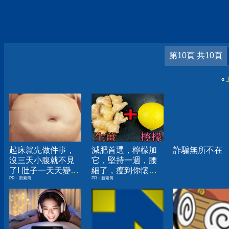
第10頁 共10頁
«
起床就先做件事，
減肥首選，檸檬加
詐騙無所不在
沒三天小腹就不見
它，堅持一週，腰
了! 肚子一天天變
細了，瘦到你懷疑
PR・新素簡
PR・新素簡
小！
人生