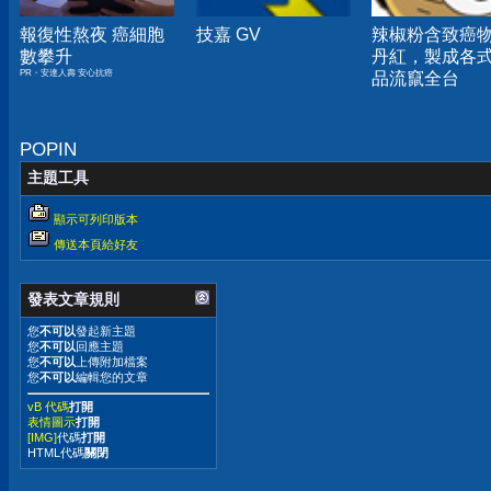
報復性熬夜 癌細胞
技嘉 GV
辣椒粉含致癌
數攀升
丹紅，製成各
PR・安達人壽 安心抗癌
品流竄全台
POPIN
主題工具
顯示可列印版本
傳送本頁給好友
發表文章規則
您
不可以
發起新主題
您
不可以
回應主題
您
不可以
上傳附加檔案
您
不可以
編輯您的文章
vB 代碼
打開
表情圖示
打開
[IMG]
代碼
打開
HTML代碼
關閉