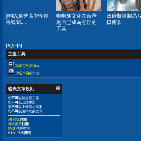
[轉貼]萬芳高中性侵
啦啦隊文化在台灣
政府擬限制晶
害醜聞....
是否已成為意淫的
口南非
工具
POPIN
主題工具
顯示可列印版本
傳送本頁給好友
發表文章規則
您
不可以
發起新主題
您
不可以
回應主題
您
不可以
上傳附加檔案
您
不可以
編輯您的文章
vB 代碼
打開
表情圖示
打開
[IMG]
代碼
打開
HTML代碼
關閉