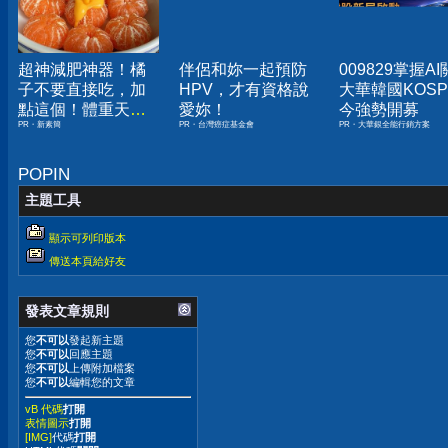
超神減肥神器！橘
伴侶和妳一起預防
009829掌握A
子不要直接吃，加
HPV，才有資格說
大華韓國KOSPI
點這個！體重天天
愛妳！
今強勢開募
PR・新素簡
PR・台灣癌症基金會
PR・大華銀全能行銷方案
下降
POPIN
主題工具
顯示可列印版本
傳送本頁給好友
發表文章規則
您
不可以
發起新主題
您
不可以
回應主題
您
不可以
上傳附加檔案
您
不可以
編輯您的文章
vB 代碼
打開
表情圖示
打開
[IMG]
代碼
打開