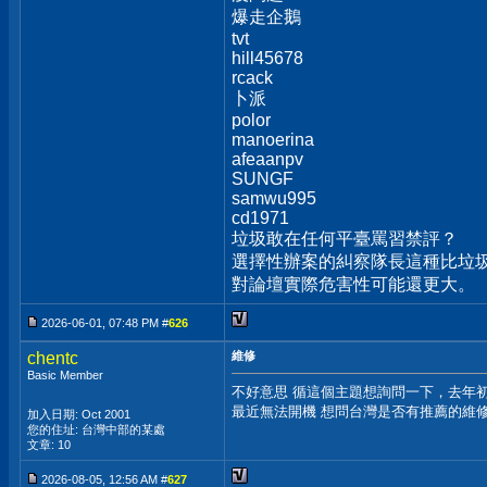
爆走企鵝
tvt
hill45678
rcack
卜派
polor
manoerina
afeaanpv
SUNGF
samwu995
cd1971
垃圾敢在任何平臺罵習禁評？
選擇性辦案的糾察隊長這種比垃圾
對論壇實際危害性可能還更大。
2026-06-01, 07:48 PM #
626
chentc
維修
Basic Member
不好意思 循這個主題想詢問一下，去年初 買了台 
最近無法開機 想問台灣是否有推薦的維
加入日期: Oct 2001
您的住址: 台灣中部的某處
文章: 10
2026-08-05, 12:56 AM #
627