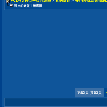
PCDVD數位科技討論區
>
其他群組
>
海外購物,居家修繕,
對岸的微型主機選擇
第63頁 共63頁