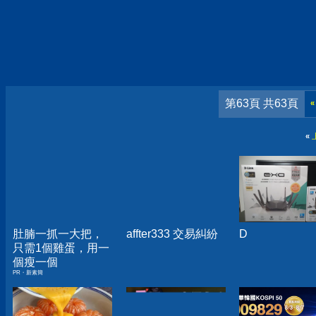
第63頁 共63頁
«
«
肚腩一抓一大把，
affter333 交易糾紛
D
只需1個雞蛋，用一
個瘦一個
PR・新素簡