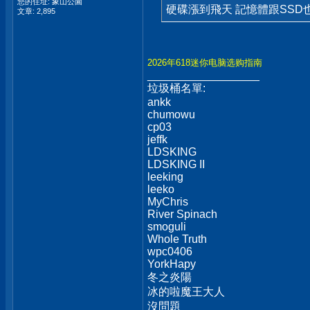
您的住址: 象山公園
硬碟漲到飛天 記憶體跟SSD
文章: 2,895
2026年618迷你电脑选购指南
__________________
垃圾桶名單:
ankk
chumowu
cp03
jeffk
LDSKING
LDSKING II
leeking
leeko
MyChris
River Spinach
smoguli
Whole Truth
wpc0406
YorkHapy
冬之炎陽
冰的啦魔王大人
沒問題