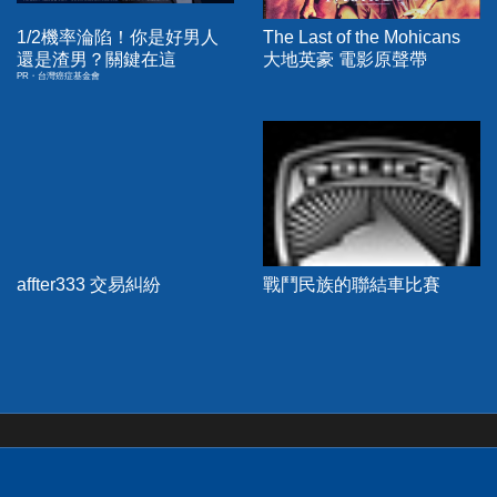
1/2機率淪陷！你是好男人
The Last of the Mohicans
還是渣男？關鍵在這
大地英豪 電影原聲帶
PR・台灣癌症基金會
affter333 交易糾紛
戰鬥民族的聯結車比賽