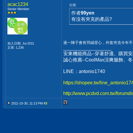
acac1234
引用:
Senior Member
作者
99yen
有沒有夾克的產品?
過一陣子會有羽絨背心，外套夾克今年
加入日期: Jul 2011
__________________
文章: 1,236
安東機能商品--穿著舒適、購買安
誠心推薦--CoolMax涼爽服飾
LINE：antonio1740
https://shopee.tw/line_antonio1
http://www.pcdvd.com.tw/forumdi
2011-10-30, 11:13 PM #
3