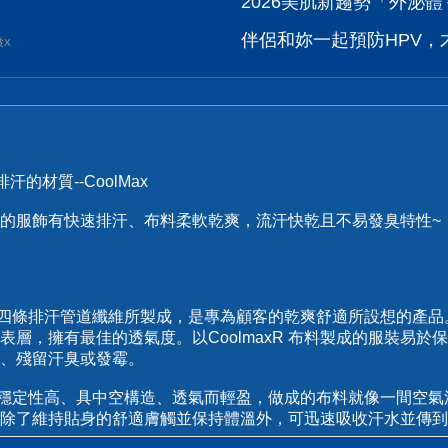
2026美肌新趨勢「外泌體＋
伴侶和妳一起預防HPV，才
波X
的材質--CoolMax
做成的服飾有快速排汗、布料柔軟乾爽，流汗快乾且不易發臭特性~
利的四條排汗管道纖維所製成，是專為顧客的乾爽舒適所設想的產品。
表層，擁有最佳的透氣度。以CoolmaxR 布料製成的服裝易
、殘留汗臭或發霉。
汗纖維穩定性高、具中空構造、透氣而輕盈，做成的布料就像一間空
除了維持貼身的舒適膚觸並保持體溫外，可迅速吸收汗水並傳到外