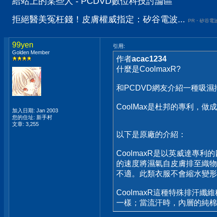
給站上的某些人 - PCDVD數位科技討論區
拒絕醫美冤枉錢！皮膚權威指定：矽谷電波...
PR・矽谷電
99yen
引用:
Golden Member
作者
acac1234
什麼是CoolmaxR?
和PCDVD網友介紹一種吸濕排汗
CoolMax是杜邦的專利，
加入日期: Jan 2003
您的住址: 新手村
文章: 3,255
以下是原廠的介紹：
CoolmaxR是以英威達專
的速度將濕氣自皮膚排至織物
不適。此類衣服不會縮水變形
CoolmaxR這種特殊排
一樣；當流汗時，內層的純棉