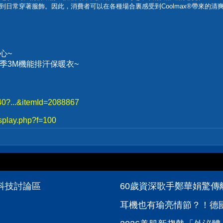
日常穿著服飾。因此，消費者可以在各種場合裏感受到Coolmax®帶來的清
心~
、冬季3M機能排汗保暖衣~
740?...&itemId=2088867
splay.php?f=100
位科技討論區
60歲資深歌手鄭華娟驚傳離
耳機也有瑜亮情節？！德國be