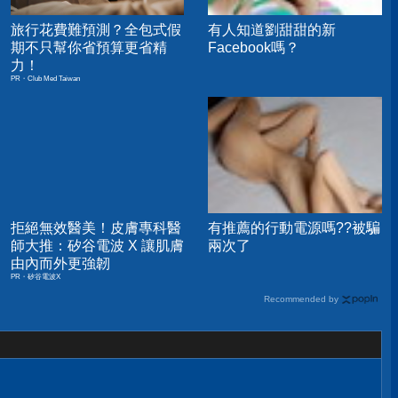
旅行花費難預測？全包式假
有人知道劉甜甜的新
期不只幫你省預算更省精
Facebook嗎？
力！
PR・Club Med Taiwan
拒絕無效醫美！皮膚專科醫
有推薦的行動電源嗎??被騙
師大推：矽谷電波 X 讓肌膚
兩次了
由內而外更強韌
PR・矽谷電波X
Recommended by