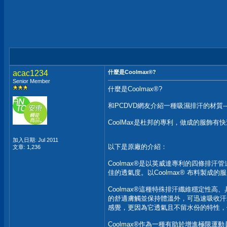
acac1234
什麼是Coolmax®?
Senior Member
什麼是Coolmax®?
和PCDVD網友介紹一種吸濕排汗的材質--Co
CoolMax是杜邦的專利，做成的服飾
加入日期: Jul 2011
以下是原廠的介紹：
文章: 1,236
Coolmax®是以英威達專利的四條排
佳的透氣度。以Coolmax® 布料製
Coolmax®這種特殊排汗纖維穩定
的舒適膚觸並保持體溫外，可迅速吸收汗
感覺，更因為它透氣且不留水份的特性，
Coolmax®作為一種有助於增進極限