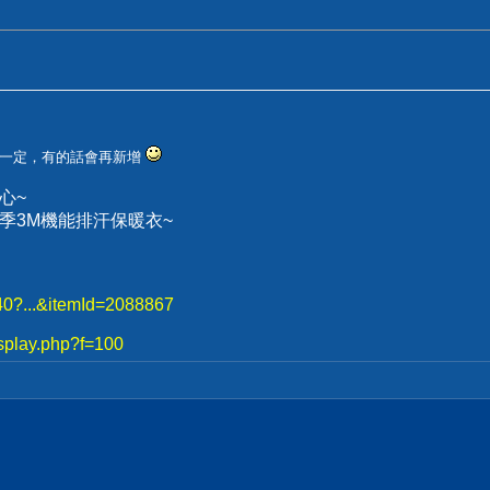
不一定，有的話會再新增
心~
、冬季3M機能排汗保暖衣~
740?...&itemId=2088867
splay.php?f=100