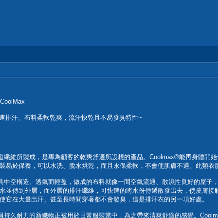
olMax
有快速排汗、布料柔軟乾爽，流汗快乾且不易發臭特性~
汗管道纖維所製成，是專為顧客的乾爽舒適所設想的產品。Coolmax®能再身
成的服裝易於保養，可以水洗、脫水烘乾，而且永保柔軟，不會使肌膚不適。此類
性高、具中空構造、透氣而輕盈，做成的布料就像一間空氣流通、散濕性良好的屋
水並傳到外層，而外層的排汗纖維，可快速的將水份傳遞散發出去，使皮膚接
使它在大量出汗、甚至長時間穿著都不會發臭，這是排汗衣的另一項好處。
運動員持久耐力的新織物正被用於日常服裝當中，為之帶來清爽舒適的感覺。Coo