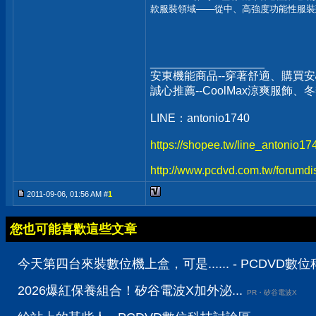
款服裝領域——從中、高強度功能性服裝到
__________________
安東機能商品--穿著舒適、購買安
誠心推薦--CoolMax涼爽服飾
LINE：antonio1740
https://shopee.tw/line_antonio1
http://www.pcdvd.com.tw/forumdi
2011-09-06, 01:56 AM #
1
您也可能喜歡這些文章
今天第四台來裝數位機上盒，可是...... - PCDVD數
2026爆紅保養組合！矽谷電波X加外泌...
PR・矽谷電波X