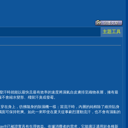
主題工具
體開始發汗時就能以最快且最有效率的速度將濕氣自皮膚排至織物表層，擁有最
衣服不會縮水變形、殘留汗臭或發霉。
子，穿在身上，彷彿隨身的除濕機一樣；當流汗時，內層的純棉除了維持貼身
觸面可保持乾爽。如此一來即使在夏天從事劇烈運動流汗，也不會有濕黏的
lmax®已被證實具有生理效益。依據消費者的需求，它能廣泛適用於各種新