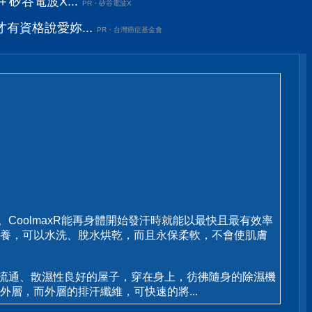
矽谷電波X...
PR・矽谷電波X
有資格說愛妳...
PR・台灣癌症基金會
CoolmaxR能再身體開始發汗時就能以最快且最有效率
於保養，可以水洗、脫水烘乾，而且永保柔軟，不會使肌膚
氣流通、散濕性良好的屋子，穿在身上，彷彿隨身的除濕機
層，而外層的排汗纖維，可快速的將...