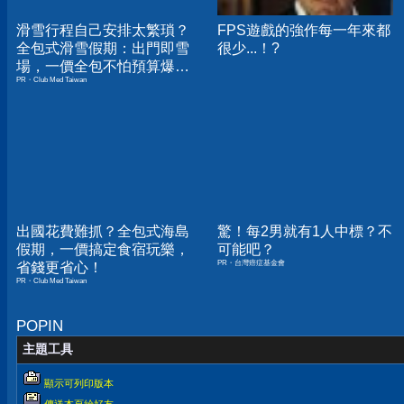
滑雪行程自己安排太繁瑣？
FPS遊戲的強作每一年來都
全包式滑雪假期：出門即雪
很少...！?
場，一價全包不怕預算爆
PR・Club Med Taiwan
表！
出國花費難抓？全包式海島
驚！每2男就有1人中標？不
假期，一價搞定食宿玩樂，
可能吧？
PR・台灣癌症基金會
省錢更省心！
PR・Club Med Taiwan
POPIN
主題工具
顯示可列印版本
傳送本頁給好友