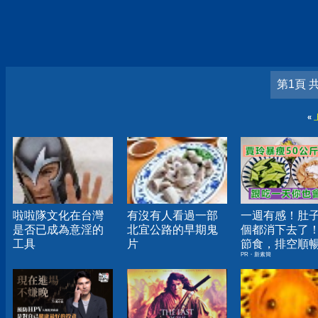
第1頁 
«
啦啦隊文化在台灣
有沒有人看過一部
一週有感！肚
是否已成為意淫的
北宜公路的早期鬼
個都消下去了
工具
片
節食，排空順
PR・新素簡
夠