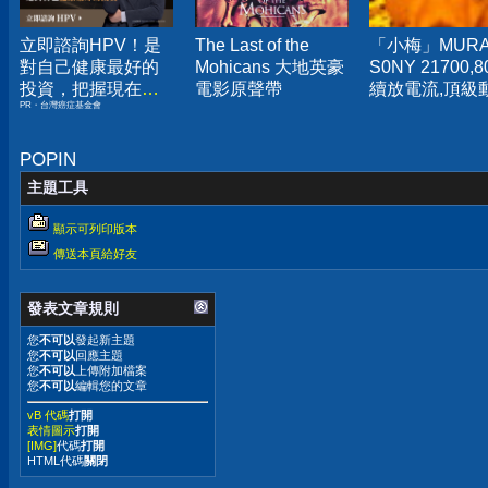
立即諮詢HPV！是
The Last of the
「小梅」MURA
對自己健康最好的
Mohicans 大地英豪
S0NY 21700,
投資，把握現在不
電影原聲帶
續放電流,頂級
PR・台灣癌症基金會
嫌晚！
電池,未使用點
US21700VX40
US21700VTC
POPIN
主題工具
顯示可列印版本
傳送本頁給好友
發表文章規則
您
不可以
發起新主題
您
不可以
回應主題
您
不可以
上傳附加檔案
您
不可以
編輯您的文章
vB 代碼
打開
表情圖示
打開
[IMG]
代碼
打開
HTML代碼
關閉