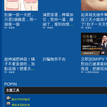
肚腩一抓一大把，
減肥首選，檸檬加
起床就先做件
只需1個雞蛋，用一
它，堅持一週，腰
沒三天小腹就
個瘦一個
細了，瘦到你懷疑
了! 肚子一天天
PR・新素簡
PR・新素簡
PR・新素簡
人生
小！
超神減肥神器！橘
詐騙無所不在
立即諮詢HPV
子不要直接吃，加
對自己健康最
點這個！體重天天
投資，把握現
PR・新素簡
PR・台灣癌症基金會
下降
嫌晚！
POPIN
主題工具
顯示可列印版本
傳送本頁給好友