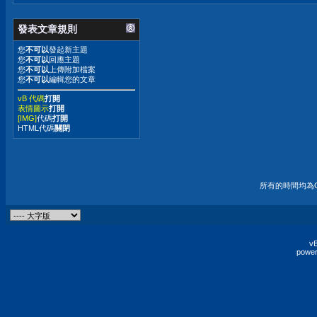
發表文章規則
您
不可以
發起新主題
您
不可以
回應主題
您
不可以
上傳附加檔案
您
不可以
編輯您的文章
vB 代碼
打開
表情圖示
打開
[IMG]
代碼
打開
HTML代碼
關閉
所有的時間均為G
vB
power