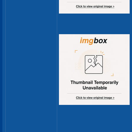
___________