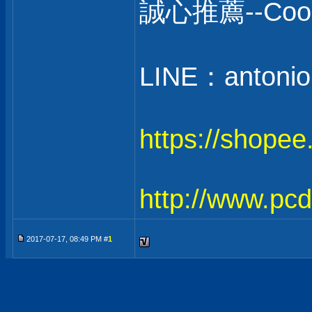
誠心推薦--C
LINE：antonio
https://shope
http://www.pc
2017-07-17, 08:49 PM #
1