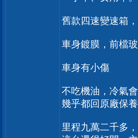
舊款四速變速箱，
車身鍍膜，前檔玻
車身有小傷
不吃機油，冷氣會
幾乎都回原廠保養
里程九萬二千多，