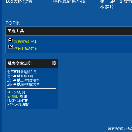
185天的戀情
請推薦網路小說
第一部中文發
本謎片
POPIN
主題工具
顯示可列印版本
傳送本頁給好友
發表文章規則
您
不可以
發起新主題
您
不可以
回應主題
您
不可以
上傳附加檔案
您
不可以
編輯您的文章
vB 代碼
打開
表情圖示
打開
[IMG]
代碼
打開
HTML代碼
關閉
所有的時間均為G