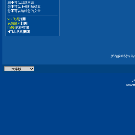
您
不可以
回應主題
您
不可以
上傳附加檔案
您
不可以
編輯您的文章
vB 代碼
打開
表情圖示
打開
[IMG]
代碼
打開
HTML代碼
關閉
所有的時間均為G
vB
power