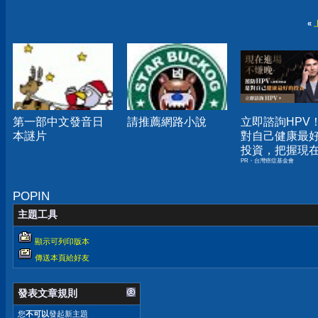
«
第一部中文發音日
請推薦網路小說
立即諮詢HPV
本謎片
對自己健康最
投資，把握現
PR・台灣癌症基金會
嫌晚！
POPIN
主題工具
顯示可列印版本
傳送本頁給好友
發表文章規則
您
不可以
發起新主題