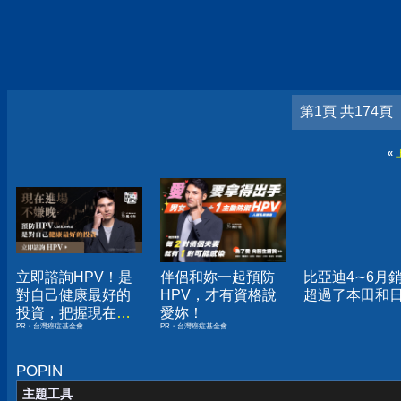
第1頁 共174頁
«
立即諮詢HPV！是
伴侶和妳一起預防
比亞迪4∼6月
對自己健康最好的
HPV，才有資格說
超過了本田和
投資，把握現在不
愛妳！
PR・台灣癌症基金會
PR・台灣癌症基金會
嫌晚！
POPIN
主題工具