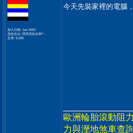
今天先裝家裡的電腦
加入日期: Jan 2002
您的住址: 閃亮亮的永和*~
文章: 6,096
_____________
歐洲輪胎滾動阻力
力與溼地煞車查