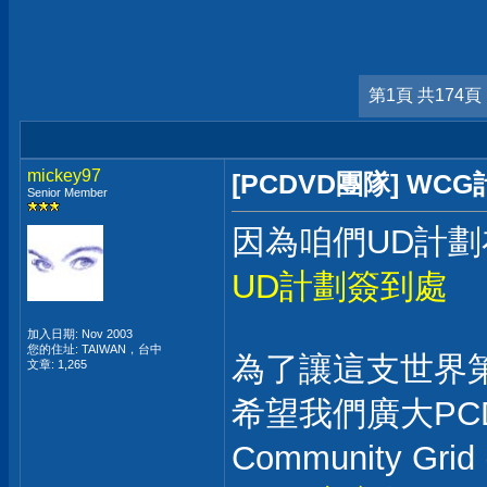
第1頁 共174頁
mickey97
[PCDVD團隊] W
Senior Member
因為咱們UD計劃在2
UD計劃簽到處
加入日期: Nov 2003
您的住址: TAIWAN，台中
為了讓這支世界
文章: 1,265
希望我們廣大PCD
Community Gr