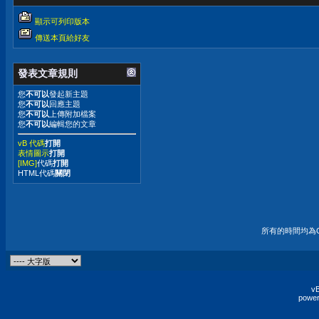
顯示可列印版本
傳送本頁給好友
發表文章規則
您
不可以
發起新主題
您
不可以
回應主題
您
不可以
上傳附加檔案
您
不可以
編輯您的文章
vB 代碼
打開
表情圖示
打開
[IMG]
代碼
打開
HTML代碼
關閉
所有的時間均為G
vB
power