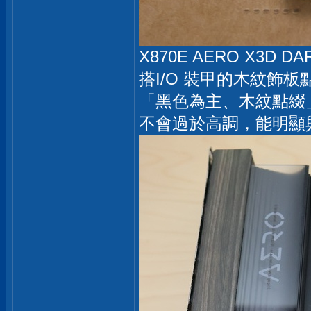
X870E AERO X3
搭I/O 裝甲的木紋飾板
「黑色為主、木紋點綴
不會過於高調，能明顯