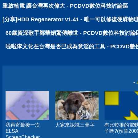
重啟核電 讓台灣再次偉大 - PCDVD數位科技討論區
[分享]HDD Regenerator v1.41 - 唯一可以修
60歲資深歌手鄭華娟驚傳離世 - PCDVD數位科技討論
啦啦隊文化在台灣是否已成為意淫的工具 - PCDVD
«
我再寄最後一次
大家來認識三疊字
有比較推的電
ELSA
子嗎?(預算200
ScreenChecker好