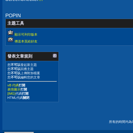
了...
POPIN
主題工具
顯示可列印版本
傳送本頁給好友
發表文章規則
您
不可以
發起新主題
您
不可以
回應主題
您
不可以
上傳附加檔案
您
不可以
編輯您的文章
vB 代碼
打開
表情圖示
打開
[IMG]
代碼
打開
HTML代碼
關閉
所有的時間均為G