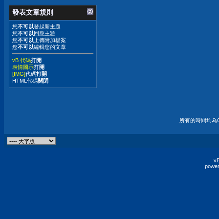
發表文章規則
您
不可以
發起新主題
您
不可以
回應主題
您
不可以
上傳附加檔案
您
不可以
編輯您的文章
vB 代碼
打開
表情圖示
打開
[IMG]
代碼
打開
HTML代碼
關閉
所有的時間均為G
vB
power