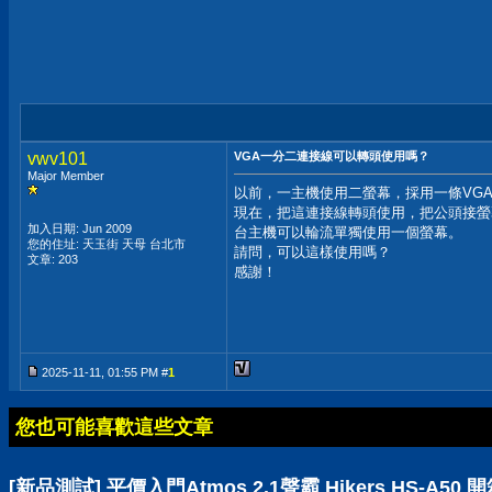
vwv101
VGA一分二連接線可以轉頭使用嗎？
Major Member
以前，一主機使用二螢幕，採用一條VG
現在，把這連接線轉頭使用，把公頭接螢
加入日期: Jun 2009
台主機可以輪流單獨使用一個螢幕。
您的住址: 天玉街 天母 台北市
請問，可以這樣使用嗎？
文章: 203
感謝！
2025-11-11, 01:55 PM #
1
您也可能喜歡這些文章
[新品測試] 平價入門Atmos 2.1聲霸 Hikers HS-A5