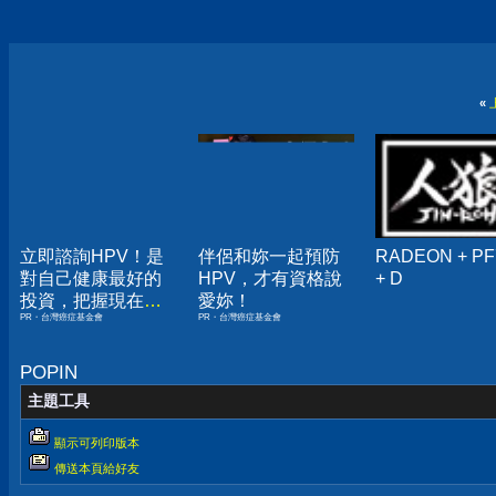
«
立即諮詢HPV！是
伴侶和妳一起預防
RADEON + PF
對自己健康最好的
HPV，才有資格說
+ D
投資，把握現在不
愛妳！
PR・台灣癌症基金會
PR・台灣癌症基金會
嫌晚！
POPIN
主題工具
顯示可列印版本
傳送本頁給好友