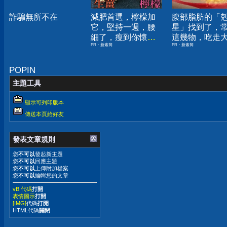
詐騙無所不在
減肥首選，檸檬加
腹部脂肪的「
它，堅持一週，腰
星」找到了，
細了，瘦到你懷疑
這幾物，吃走
PR・新素簡
PR・新素簡
人生
囊，瘦出小蠻
POPIN
主題工具
顯示可列印版本
傳送本頁給好友
發表文章規則
您
不可以
發起新主題
您
不可以
回應主題
您
不可以
上傳附加檔案
您
不可以
編輯您的文章
vB 代碼
打開
表情圖示
打開
[IMG]
代碼
打開
HTML代碼
關閉