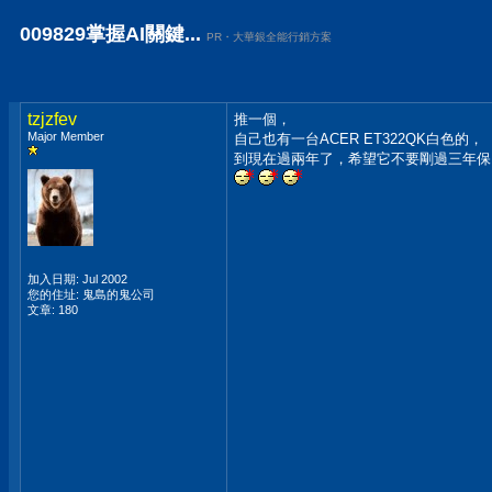
009829掌握AI關鍵...
PR・大華銀全能行銷方案
tzjzfev
推一個，
Major Member
自己也有一台ACER ET322QK白色的，
到現在過兩年了，希望它不要剛過三年保
加入日期: Jul 2002
您的住址: 鬼島的鬼公司
文章: 180