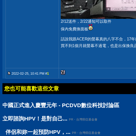
2/12送件，2/22通知可以取件
保內免費換面板
話說我跟ACER的螢幕真的八字不合，17年
買不到1個月就螢幕不過電，也是出保換良
2022-02-25, 10:41 PM #
1
您也可能喜歡這些文章
中國正式進入慶豐元年 - PCDVD數位科技討論區
立即諮詢HPV！是對自己...
PR・台灣癌症基金會
伴侶和妳一起預防HPV，...
PR・台灣癌症基金會