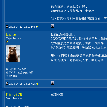
保內快送，過保就要付錢，
印象面板至少是新品的一半價格。
我的問題也是剛出現時重開螢幕就好，不
2022-04-17, 02:15 PM #
4
tzjzfev
給自己留個記錄，
Major Member
2020/02到2023/03，剛好超過三年，
故障情形是螢幕通電後，畫面一直閃爍，
只能從外部電源關閉，等新螢幕到之後再
用sony的電子產品或是華碩的螢幕都還
全民普發六千元都還沒入手，就要先掏
加入日期: Jul 2002
您的住址: 鬼島的鬼公司
文章: 180
2023-04-08, 08:13 AM #
5
Ricky776
感謝分享
Basic Member