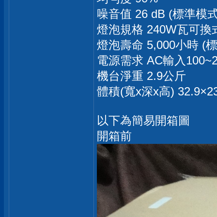
噪音值 26 dB (標準模式
燈泡規格 240W瓦可
燈泡壽命 5,000小時 (標
電源需求 AC輸入100~24
機台淨重 2.9公斤
體積(寬x深x高) 32.9×23.
以下為簡易開箱圖
開箱前