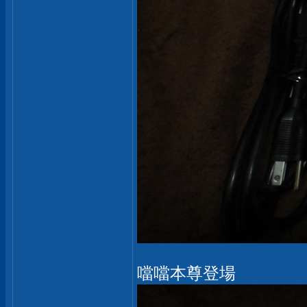
噹噹本尊登場