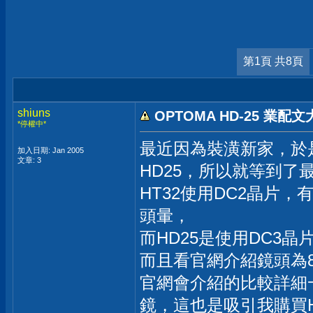
第1頁 共8頁
shiuns
OPTOMA HD-25 業配文
*停權中*
最近因為裝潢新家，於
加入日期: Jan 2005
文章: 3
HD25，所以就等到了
HT32使用DC2晶片
頭暈，
而HD25是使用DC3晶
而且看官網介紹鏡頭為8
官網會介紹的比較詳細
鏡，這也是吸引我購買H