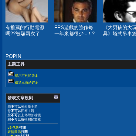
有推薦的行動電源
FPS遊戲的強作每
《大男孩的大
嗎??被騙兩次了
一年來都很少...！?
具》塔式吊車
POPIN
主題工具
顯示可列印版本
傳送本頁給好友
發表文章規則
您
不可以
發起新主題
您
不可以
回應主題
您
不可以
上傳附加檔案
您
不可以
編輯您的文章
vB 代碼
打開
表情圖示
打開
[IMG]
代碼
打開