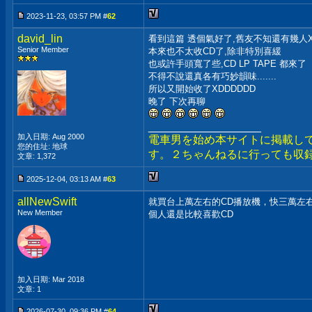
2023-11-23, 03:57 PM #
62
david_lin
看到這篇 透個氣好了,舊友不知還有幾人X
Senior Member
本來也不太收CD了,除非特別喜緩
也或許手頭寬了些,CD LP TAPE 都來了
不得不說還真各有巧妙韻味.......
所以又開始收了XDDDDDD
晚了 下次再聊
__________________
加入日期: Aug 2000
電車男を始め本サイトに掲載し
您的住址: 地球
す。２ちゃんねるに行っても収
文章: 1,372
2025-12-04, 03:13 AM #
63
allNewSwift
就買台上萬左右的CD播放機，快三萬左
New Member
個人還是比較喜歡CD
加入日期: Mar 2018
文章: 1
2026-07-30, 09:36 PM #
64