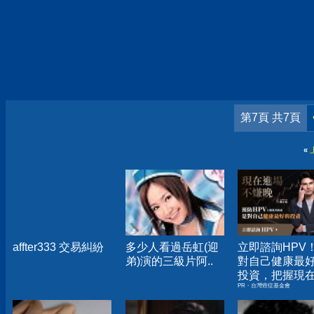
第7頁 共7頁
«
affter333 交易糾紛
多少人看過岳虹(迎
立即諮詢HPV
弟)演的三級片阿..
對自己健康最
投資，把握現
PR・台灣癌症基金會
嫌晚！