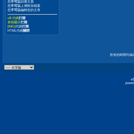
您
不可以
回應主題
您
不可以
上傳附加檔案
您
不可以
編輯您的文章
vB 代碼
打開
表情圖示
打開
[IMG]
代碼
打開
HTML代碼
關閉
所有的時間均為G
vB
power