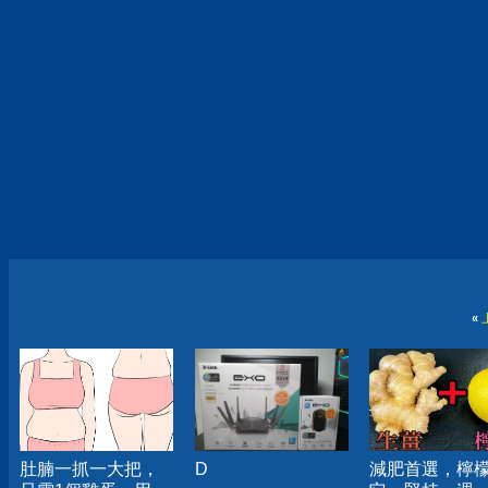
«
肚腩一抓一大把，
D
減肥首選，檸