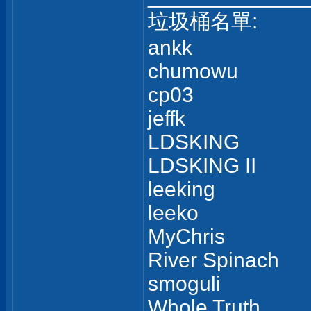
垃圾桶名單:
ankk
chumowu
cp03
jeffk
LDSKING
LDSKING II
leeking
leeko
MyChris
River Spinach
smoguli
Whole Truth