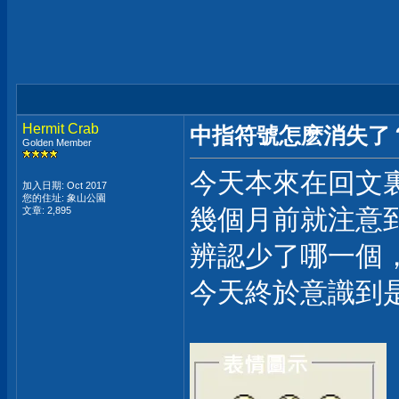
Hermit Crab
中指符號怎麽消失了
Golden Member
今天本來在回文裏
加入日期: Oct 2017
您的住址: 象山公園
幾個月前就注意
文章: 2,895
辨認少了哪一個
今天終於意識到