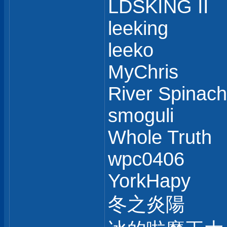
LDSKING II
leeking
leeko
MyChris
River Spinach
smoguli
Whole Truth
wpc0406
YorkHapy
冬之炎陽