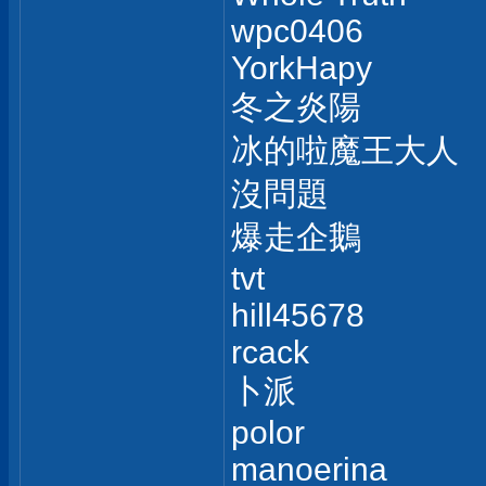
wpc0406
YorkHapy
冬之炎陽
冰的啦魔王大人
沒問題
爆走企鵝
tvt
hill45678
rcack
卜派
polor
manoerina