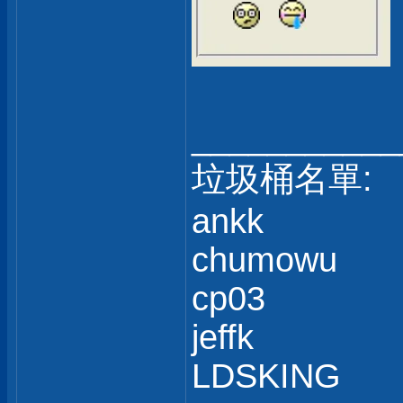
___________
垃圾桶名單:
ankk
chumowu
cp03
jeffk
LDSKING