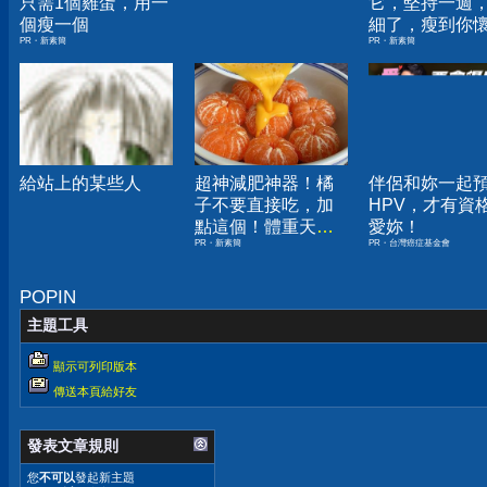
只需1個雞蛋，用一
它，堅持一週
個瘦一個
細了，瘦到你
PR・新素簡
PR・新素簡
人生
給站上的某些人
超神減肥神器！橘
伴侶和妳一起
子不要直接吃，加
HPV，才有資
點這個！體重天天
愛妳！
PR・新素簡
PR・台灣癌症基金會
下降
POPIN
主題工具
顯示可列印版本
傳送本頁給好友
發表文章規則
您
不可以
發起新主題