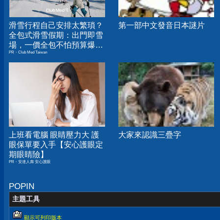
滑雪行程自己安排太繁瑣？
第一部中文發音日本謎片
全包式滑雪假期：出門即雪
場，一價全包不怕預算爆
PR・Club Med Taiwan
表！
上班看電腦 眼睛壓力大 護
大家來認識三疊字
眼保單要入手【安心護眼定
期眼睛險】
PR・安達人壽 安心護眼
POPIN
主題工具
顯示可列印版本