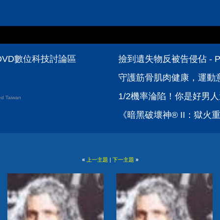
 PCDVD數位科技討論區
撿到遺失物反被告侵佔 - 
守護筋骨肌肉健康，運動
1/2機率淪陷！你是好男人
d Taiwan
《暗黑破壞神® II：獄火重
«
上一主題
|
下一主題
»