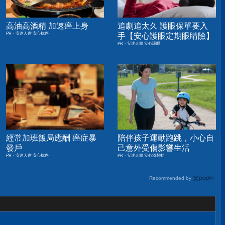
高油高酒精 加速癌上身
追劇追太久 護眼保單要入
PR・安達人壽 安心抗癌
手【安心護眼定期眼睛險】
PR・安達人壽 安心護眼
經常加班飯局應酬 癌症暴
陪伴孩子運動跑跳，小心自
發戶
己意外受傷影響生活
PR・安達人壽 安心抗癌
PR・安達人壽 安心溢起動
Recommended by