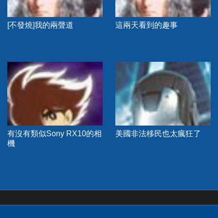
[不發燒]我的兩聲道
這兩天看到的趣事
有沒有類似Sony RX10的相
美國非法移民也太瘋狂了
機