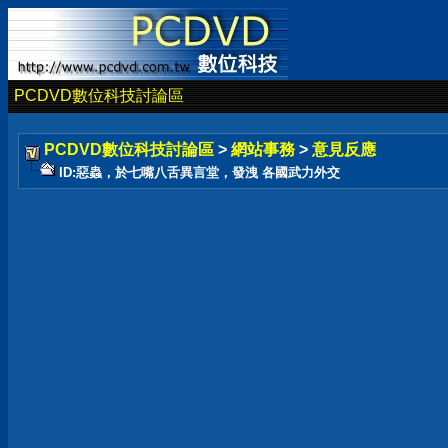
PCDVD數位科技討論區
PCDVD數位科技討論區
>
網站事務
>
意見反應
ID:惡蟲，於七嘴八舌異言堂，發洩 各國武力外交