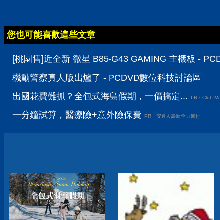
您也可能喜歡這些文章
[桃園售]近全新 微星 B85-G43 GAMING 主機板 -
機動警察真人版出爐了 - PCDVD數位科技討論區
出國花費難抓？全包式海島假期，一價搞定...
PR・Club Me
一分鐘試算，醫療險+意外險保費
PR・安達人壽新全力醫付