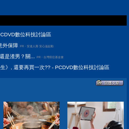
PCDVD數位科技討論區
意外保障
PR・安達人壽 安心溢起動
還是渣男？關...
PR・台灣癌症基金會
生》, 還要再買一次?? - PCDVD數位科技討論區