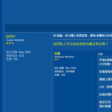
polor
ID:惡蟲，於七嘴八舌異言堂，發洩 各國武力外
Junior Member
請問私人可以從松指部包機去東京嗎？
加入日期: May 2001
您的住址: 台北
文章: 702