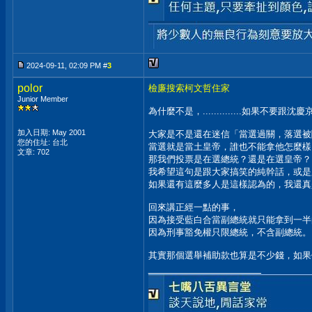
2024-09-11, 02:09 PM #
3
polor
檢廉搜索柯文哲住家
Junior Member
為什麼不是，..............如果不
加入日期: May 2001
大家是不是還在迷信「當選過關，落選被
您的住址: 台北
當選就是當土皇帝，誰也不能拿他怎麼樣
文章: 702
那我們投票是在選總統？還是在選皇帝？
我希望這句是跟大家搞笑的純幹話，或是
如果還有這麼多人是這樣認為的，我還真
回來講正經一點的事，
因為接受藍白合當副總統就只能拿到一半
因為刑事豁免權只限總統，不含副總統。
其實那個選舉補助款也算是不少錢，如果
__________________