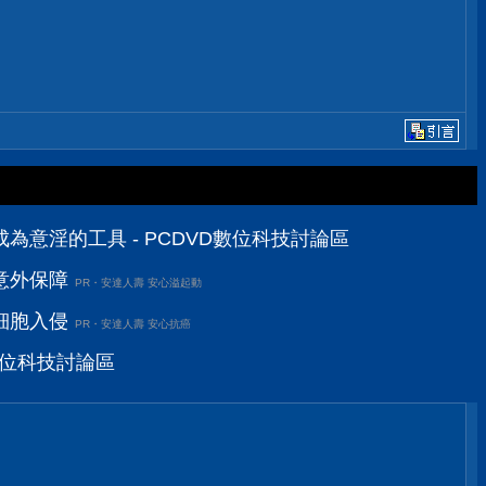
為意淫的工具 - PCDVD數位科技討論區
意外保障
PR・安達人壽 安心溢起動
細胞入侵
PR・安達人壽 安心抗癌
D數位科技討論區