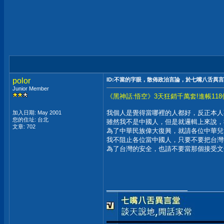
polor
ID:不當的字眼，散佈政治言論，於七嘴八舌異
Junior Member
《黑神話:悟空》3天狂銷千萬套!進帳11
我個人是覺得當哪裡的人都好，反正本人
加入日期: May 2001
您的住址: 台北
雖然我不是中國人，但是就邏輯上來說，
文章: 702
為了中華民族偉大復興，就請各位中華兒
我不阻止各位當中國人，只要不要把台灣
為了台灣的安全，也請不要當那個接受文
__________________