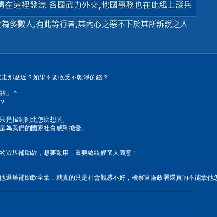
要跟沈慶京走那麼近？如果不要收受不乾淨的錢？
關」？
？
只是揣測阿北怎麼想的。
是為我們的國家社會感到擔憂。
的選舉補助款，想要動用，還要總統候選人同意！
他選舉補助款全拿，就真的只是社會觀感不好，檢察官廉政署還真的不能拿他