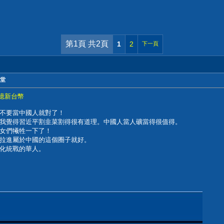
第1頁 共2頁
1
2
下一頁
言堂
8億新台幣
不要當中國人就對了！
我覺得習近平割韭菜割得很有道理。中國人當人礦當得很值得。
女們犧牲一下了！
拉進屬於中國的這個圈子就好。
化統戰的華人。