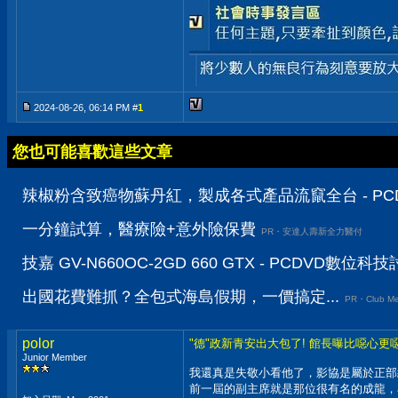
2024-08-26, 06:14 PM #
1
您也可能喜歡這些文章
辣椒粉含致癌物蘇丹紅，製成各式產品流竄全台 - PC
一分鐘試算，醫療險+意外險保費
PR・安達人壽新全力醫付
技嘉 GV-N660OC-2GD 660 GTX - PCDVD數位科
出國花費難抓？全包式海島假期，一價搞定...
PR・Club Me
polor
"德"政新青安出大包了! 館長曝比噁心更噁心
Junior Member
我還真是失敬小看他了，影協是屬於正部
前一屆的副主席就是那位很有名的成龍，