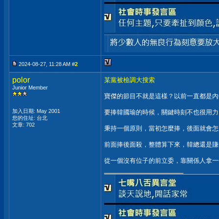
2024-08-27, 11:28 AM #
2
polor
某黨被檢調大搜索
Junior Member
寶傑的節目不就是這樣？以前一直都是內
加入日期: May 2001
要捧韓國瑜的時候，關鍵時刻不也很用力
您的住址: 台北
文章: 702
秉持一個原則，當初怎麼捧，後面就會怎
前面捧後面殺，整體算下來，韓總還是賺
從一個沒有位子的前立委，靠關係人拿一
__________________