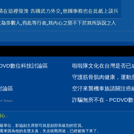
DVD數位科技討論區
啦啦隊文化在台灣是否已成
守護筋骨肌肉健康，運動
技討論區
空汙來襲機車族請關注癌
詐騙無所不在 - PCDV
d Taiwan
...
級單位，影協副主席那可就是副部長級別的官員。
看來因為他的名聲太臭，失去統戰用途，已經被換下來了。