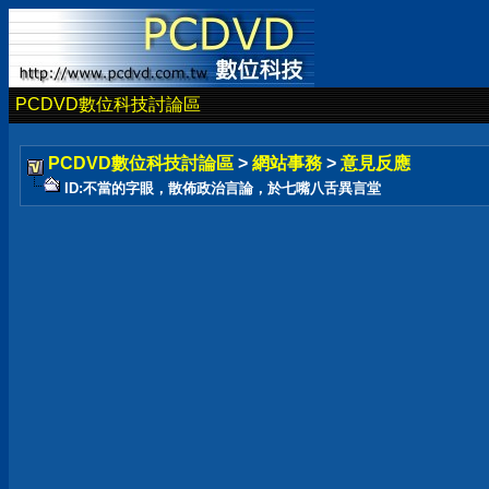
PCDVD數位科技討論區
PCDVD數位科技討論區
>
網站事務
>
意見反應
ID:不當的字眼，散佈政治言論，於七嘴八舌異言堂