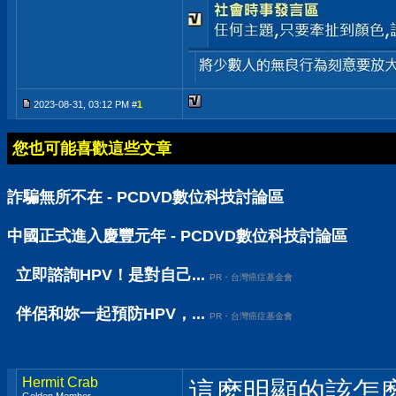
2023-08-31, 03:12 PM #
1
您也可能喜歡這些文章
詐騙無所不在 - PCDVD數位科技討論區
中國正式進入慶豐元年 - PCDVD數位科技討論區
立即諮詢HPV！是對自己...
PR・台灣癌症基金會
伴侶和妳一起預防HPV，...
PR・台灣癌症基金會
Hermit Crab
這麽明顯的該怎