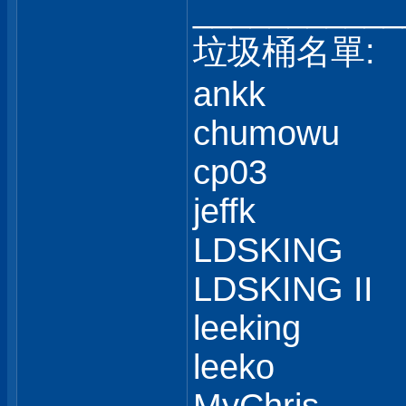
___________
垃圾桶名單:
ankk
chumowu
cp03
jeffk
LDSKING
LDSKING II
leeking
leeko