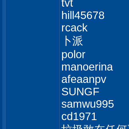
tvt
hill45678
rcack
卜派
polor
manoerina
afeaanpv
SUNGF
samwu995
cd1971