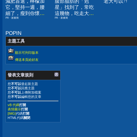
減肥首選，檸檬加
腹部脂肪的「剋
老大可以ㄇ
它，堅持一週，腰
星」找到了，常吃
細了，瘦到你懷疑
這幾物，吃走大肚
PR・新素簡
PR・新素簡
人生
囊，瘦出小蠻腰
POPIN
主題工具
顯示可列印版本
傳送本頁給好友
發表文章規則
您
不可以
發起新主題
您
不可以
回應主題
您
不可以
上傳附加檔案
您
不可以
編輯您的文章
vB 代碼
打開
表情圖示
打開
[IMG]
代碼
打開
HTML代碼
關閉