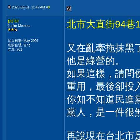
2023-09-01, 11:47 AM #
3
polor
北市大直街94巷
Junior Member
加入日期: May 2001
又在亂牽拖抹黑
您的住址: 台北
文章: 701
他是綠營的。
如果這樣，請問
重用，最後卻投
你知不知道民進
黨人，是一件很
再說現在台北市