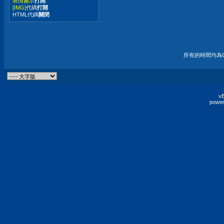
表情圖示
打開
[IMG]
代碼
打開
HTML代碼
關閉
所有的時間均為G
vB
power