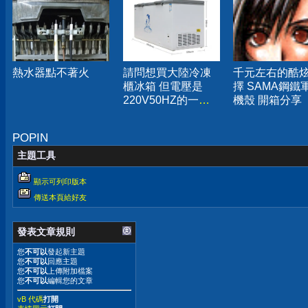
熱水器點不著火
請問想買大陸冷凍
千元左右的酷
櫃冰箱 但電壓是
擇 SAMA鋼鐵
220V50HZ的一些
機殼 開箱分享
問題
POPIN
主題工具
顯示可列印版本
傳送本頁給好友
發表文章規則
您
不可以
發起新主題
您
不可以
回應主題
您
不可以
上傳附加檔案
您
不可以
編輯您的文章
vB 代碼
打開