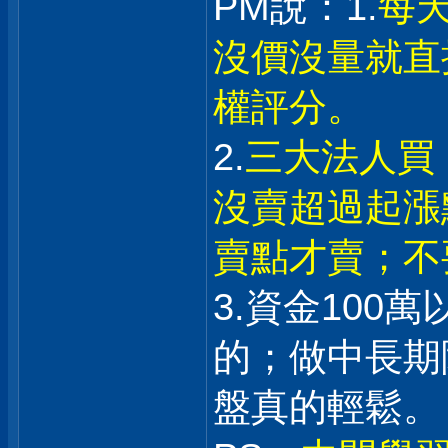
PM說：1.
每
沒價沒量就直
權評分。
2.
三大法人買
沒賣超過起漲
賣點才賣；不
3.資金100
的；做中長期
盤真的輕鬆。