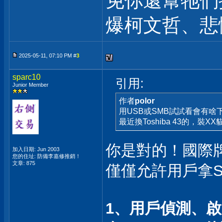
免你還幫牠們
爆柯文哲、悲
2025-05-11, 07:10 PM #
3
sparc10
引用:
Junior Member
作者
polor
用USB或SMB試試看會有啥
最近換Toshiba 43的，裝
你是對的！國際
加入日期: Jun 2003
您的住址: 防備李嘉修推銷！
文章: 875
僅僅允許用戶拿S
1、用戶偵測、啟