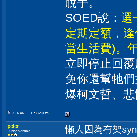
脫手。
SOED說：
選
定期定額，逢
當生活費)。年
立即停止回覆
免你還幫牠們
爆柯文哲、悲
2025-05-17, 11:33 AM #
4
polor
懶人因為有架syn
Junior Member