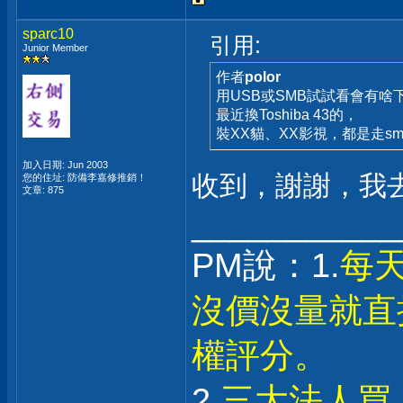
sparc10
引用:
Junior Member
作者
polor
用USB或SMB試試看會有啥
最近換Toshiba 43的，
裝XX貓、XX影視，都是走sm
加入日期: Jun 2003
收到，謝謝，我
您的住址: 防備李嘉修推銷！
文章: 875
___________
PM說：1.
每
沒價沒量就直
權評分。
2.
三大法人買