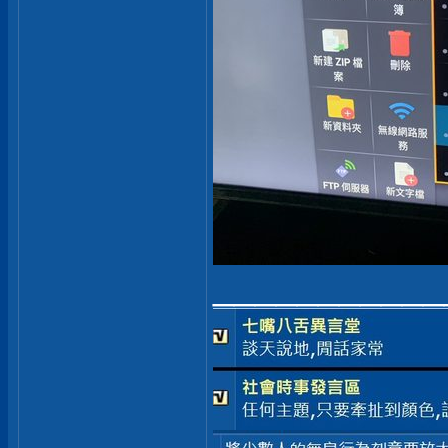
___________