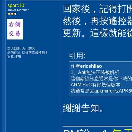
sparc10
回家後，記得打開
Junior Member
然後，再按遙控器
更新。這樣就能從安
加入日期: Jun 2003
您的住址: 防備李嘉修推銷！
引用:
文章: 875
作者
ericshliao
1、Apk無法正確被解析
這個錯誤訊息通常是你下載的APK
ARM SoC有好幾個版本.
我通常是去apkmirror找AP
謝謝告知。
___________