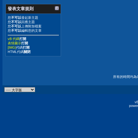
發表文章規則
您
不可以
發起新主題
您
不可以
回應主題
您
不可以
上傳附加檔案
您
不可以
編輯您的文章
vB 代碼
打開
表情圖示
打開
[IMG]
代碼
打開
HTML代碼
關閉
所有的時間均為G
vB
power