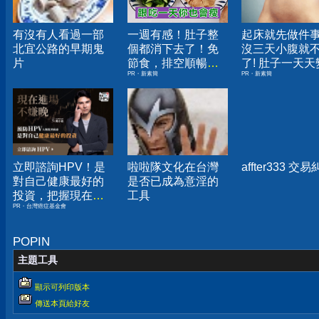
有沒有人看過一部
一週有感！肚子整
起床就先做件
北宜公路的早期鬼
個都消下去了！免
沒三天小腹就
片
節食，排空順暢就
了! 肚子一天天
PR・新素簡
PR・新素簡
夠
小！
立即諮詢HPV！是
啦啦隊文化在台灣
affter333 交
對自己健康最好的
是否已成為意淫的
投資，把握現在不
工具
PR・台灣癌症基金會
嫌晚！
POPIN
主題工具
顯示可列印版本
傳送本頁給好友