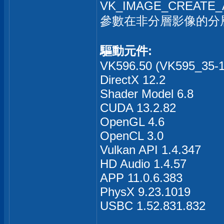
VK_IMAGE_CREATE_
參數在非分層影像的分
驅動元件:
VK596.50 (VK595_35-11
DirectX 12.2
Shader Model 6.8
CUDA 13.2.82
OpenGL 4.6
OpenCL 3.0
Vulkan API 1.4.347
HD Audio 1.4.57
APP 11.0.6.383
PhysX 9.23.1019
USBC 1.52.831.832