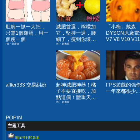
肚腩一抓一大把，
減肥首選，檸檬加
「小梅」戴森
只需1個雞蛋，用一
它，堅持一週，腰
DYSON原廠電
個瘦一個
細了，瘦到你懷疑
V7 V8 V10 V1
PR・新素簡
PR・新素簡
人生
塵器)
affter333 交易糾紛
超神減肥神器！橘
FPS遊戲的強
子不要直接吃，加
一年來都很少...
點這個！體重天天
PR・新素簡
下降
POPIN
主題工具
顯示可列印版本