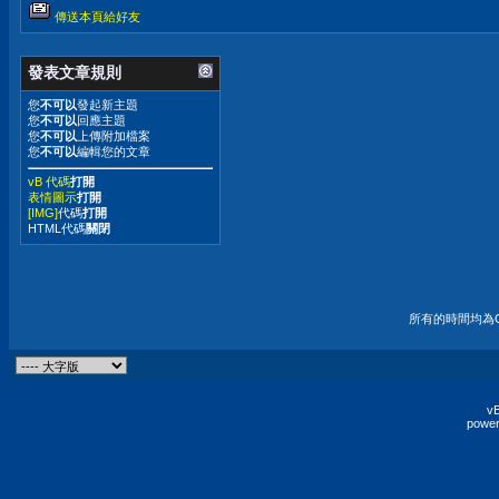
傳送本頁給好友
發表文章規則
您
不可以
發起新主題
您
不可以
回應主題
您
不可以
上傳附加檔案
您
不可以
編輯您的文章
vB 代碼
打開
表情圖示
打開
[IMG]
代碼
打開
HTML代碼
關閉
所有的時間均為G
vB
power