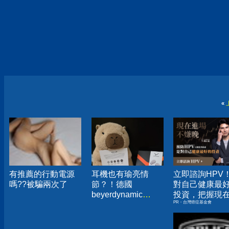
«
有推薦的行動電源
耳機也有瑜亮情
立即諮詢HPV
嗎??被騙兩次了
節？！德國
對自己健康最
beyerdynamic
投資，把握現
PR・台灣癌症基金會
AMIRON 300旗艦
嫌晚！
真無線藍牙耳機開
箱分享