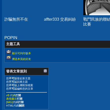
詐騙無所不在
affter333 交易糾紛
戰鬥民族的聯
比賽
POPIN
主題工具
顯示可列印版本
傳送本頁給好友
發表文章規則
您
不可以
發起新主題
您
不可以
回應主題
您
不可以
上傳附加檔案
您
不可以
編輯您的文章
vB 代碼
打開
表情圖示
打開
[IMG]
代碼
打開
HTML代碼
關閉